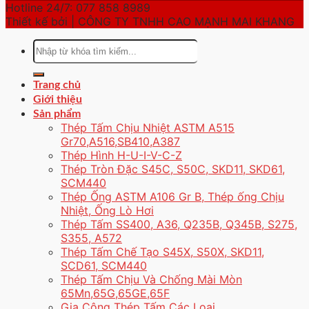
Hotline 24/7: 077 858 8989
Thiết kế bởi | CÔNG TY TNHH CAO MẠNH MAI KHANG
Tìm
kiếm:
Trang chủ
Giới thiệu
Sản phẩm
Thép Tấm Chịu Nhiệt ASTM A515
Gr70,A516,SB410,A387
Thép Hình H-U-I-V-C-Z
Thép Tròn Đặc S45C, S50C, SKD11, SKD61,
SCM440
Thép Ống ASTM A106 Gr B, Thép ống Chịu
Nhiệt, Ống Lò Hơi
Thép Tấm SS400, A36, Q235B, Q345B, S275,
S355, A572
Thép Tấm Chế Tạo S45X, S50X, SKD11,
SCD61, SCM440
Thép Tấm Chịu Và Chống Mài Mòn
65Mn,65G,65GE,65F
Gia Công Thép Tấm Các Loại