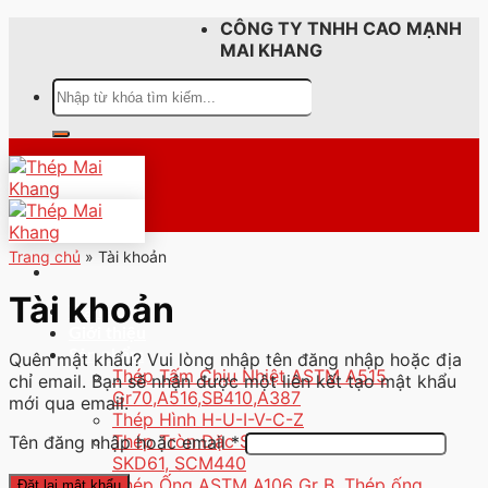
Skip
CÔNG TY TNHH CAO MẠNH
to
MAI KHANG
content
Tìm
kiếm:
Trang chủ
»
Tài khoản
Tài khoản
Trang chủ
Giới thiệu
Sản phẩm
Quên mật khẩu? Vui lòng nhập tên đăng nhập hoặc địa
Thép Tấm Chịu Nhiệt ASTM A515
chỉ email. Bạn sẽ nhận được một liên kết tạo mật khẩu
Gr70,A516,SB410,A387
mới qua email.
Thép Hình H-U-I-V-C-Z
Thép Tròn Đặc S45C, S50C, SKD11,
Bắt
Tên đăng nhập hoặc email
*
SKD61, SCM440
buộc
Thép Ống ASTM A106 Gr B, Thép ống
Đặt lại mật khẩu