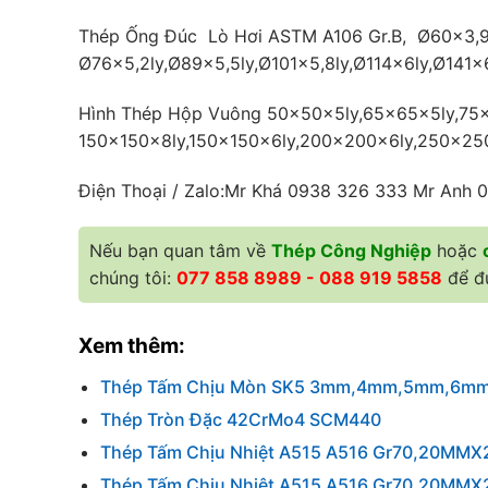
Thép Ống Đúc Lò Hơi ASTM A106 Gr.B, Ø60×3,9
Ø76×5,2ly,Ø89×5,5ly,Ø101×5,8ly,Ø114x6ly,Ø141×
Hình Thép Hộp Vuông 50×50x5ly,65×65x5ly,75×
150×150x8ly,150×150x6ly,200×200x6ly,250×25
Điện Thoại / Zalo:Mr Khá 0938 326 333 Mr Anh
Nếu bạn quan tâm về
Thép Công Nghiệp
hoặc
chúng tôi:
077 858 8989 - 088 919 5858
để đư
Xem thêm:
Thép Tấm Chịu Mòn SK5 3mm,4mm,5mm,6m
Thép Tròn Đặc 42CrMo4 SCM440
Thép Tấm Chịu Nhiệt A515 A516 Gr70,20MM
Thép Tấm Chịu Nhiệt A515 A516 Gr70,20MM