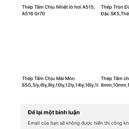
Thép Tấm Chịu Nhiệt lò hơi A515,
Thép Tròn Đ
A516 Gr70
Đặc SK5,Th
Thép Tấm Chịu Mài Mòn
Thép Tấm ch
65G,5ly,6ly,8ly,10ly,12ly,14ly,16ly,18ly,20ly
8mm,10mm,1
Để lại một bình luận
Email của bạn sẽ không được hiển thị công kh