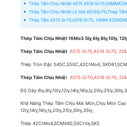
Thép Tấm Chịu Nhiệt A515 A516 Gr70,20MMX2
Thép Tấm Chịu Nhiệt Lò Hơi A515Gr70,Thép Tâ
Thép Tấm A515 Gr70,A516 Gr70, 14MM X2000
Thép Tấm Chịu Nhiệt 16Mo3 5ly,6ly,8ly,10ly, 12ly,
Thép Tấm Chịu Nhiệt
A515 Gr70,A516 Gr70, 
Thép Tròn Đặc S45C,S50C,42CrMo4, SKD61,S
Thép Tấm Chịu Nhiệ
t
A515 Gr70,A516 Gr70, 
Độ Dày 6ly,8ly,10ly,12ly,14ly,16ly,ly,20ly,25ly,30ly,
Khả Năng Thép Tấm Chịu Mài Mòn,Chịu Mòn Cao 65
12ly,14ly,16ly,ly,20ly,25ly,30ly,35ly,
Thép 42CrMo4,SCM440,50CrVa,SK5