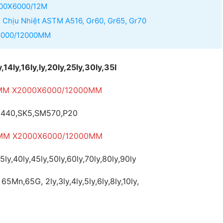
000X6000/12M
́m Chịu Nhiệt ASTM A516, Gr60, Gr65, Gr70
X6000/12000MM
14ly,16ly,ly,20ly,25ly,30ly,35l
20MM X2000X6000/12000MM
CM440,SK5,SM570,P20
20MM X2000X6000/12000MM
35ly,40ly,45ly,50ly,60ly,70ly,80ly,90ly
Mn,65G, 2ly,3ly,4ly,5ly,6ly,8ly,10ly,