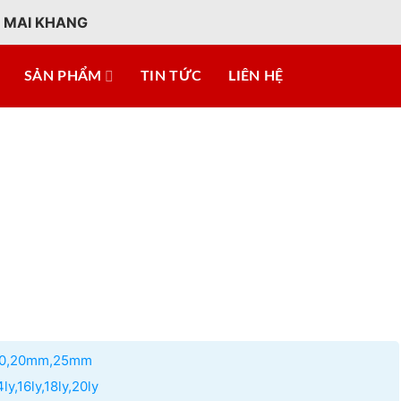
 MAI KHANG
SẢN PHẨM
TIN TỨC
LIÊN HỆ
Gr70,20mm,25mm
ly,16ly,18ly,20ly