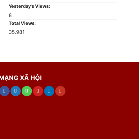
Yesterday's Views:
8
Total Views:
35.981
MẠNG XÃ HỘI