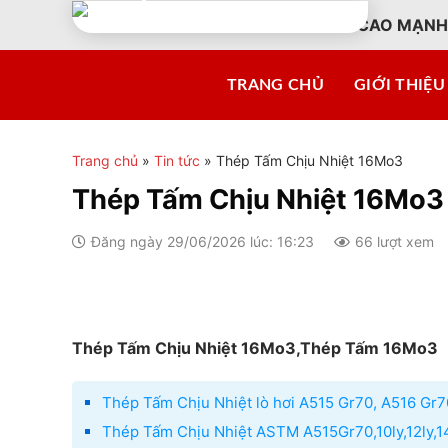
Skip
CÔNG TY TNHH CAO MẠNH
to
content
TRANG CHỦ
GIỚI THIỆU
Trang chủ
»
Tin tức
»
Thép Tấm Chịu Nhiệt 16Mo3
Thép Tấm Chịu Nhiệt 16Mo3
Đăng ngày 29/06/2026 lúc: 16:23
66 lượt xem
Thép Tấm Chịu Nhiệt 16Mo3,Thép Tấm 16Mo3
Thép Tấm Chịu Nhiệt lò hơi A515 Gr70, A516 
Thép Tấm Chịu Nhiệt ASTM A515Gr70,10ly,12ly,14