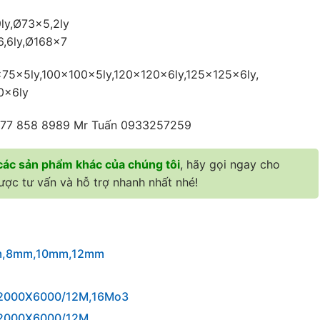
ly,Ø73×5,2ly
6,6ly,Ø168×7
75x5ly,100×100x5ly,120×120x6ly,125×125x6ly,
0x6ly
 077 858 8989 Mr Tuấn 0933257259
các sản phẩm khác của chúng tôi
, hãy gọi ngay cho
ợc tư vấn và hỗ trợ nhanh nhất nhé!
m,8mm,10mm,12mm
X2000X6000/12M ,16Mo3
X2000X6000/12M