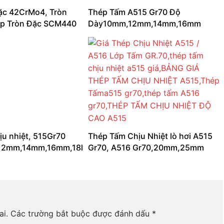
ặc 42CrMo4, Tròn
Thép Tấm A515 Gr70 Độ
ép Tròn Đặc SCM440
Dày10mm,12mm,14mm,16mm
ịu nhiệt, 515Gr70
Thép Tấm Chịu Nhiệt lò hơi A515
2mm,14mm,16mm,18ly,20ly
Gr70, A516 Gr70,20mm,25mm
ai.
Các trường bắt buộc được đánh dấu
*