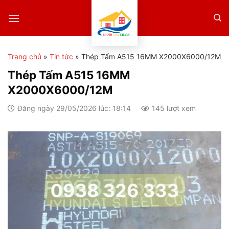
Skip
to
content
Trang chủ
»
Tin tức
»
Thép Tấm A515 16MM X2000X6000/12M
Thép Tấm A515 16MM
X2000X6000/12M
Đăng ngày 29/05/2026 lúc: 18:14
145 lượt xem