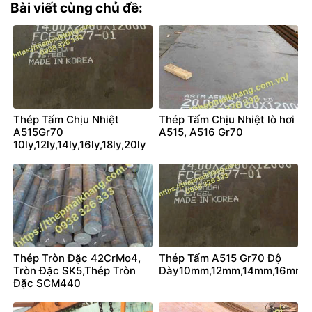
Bài viết cùng chủ đề:
Thép Tấm Chịu Nhiệt
Thép Tấm Chịu Nhiệt lò hơi
A515Gr70
A515, A516 Gr70
10ly,12ly,14ly,16ly,18ly,20ly
Thép Tròn Đặc 42CrMo4,
Thép Tấm A515 Gr70 Độ
Tròn Đặc SK5,Thép Tròn
Dày10mm,12mm,14mm,16mm
Đặc SCM440