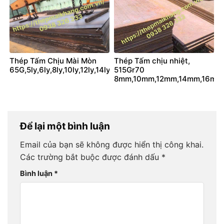
Thép Tấm Chịu Mài Mòn
Thép Tấm chịu nhiệt,
65G,5ly,6ly,8ly,10ly,12ly,14ly,16ly,18ly,20ly
515Gr70
8mm,10mm,12mm,14mm,16mm,1
Để lại một bình luận
Email của bạn sẽ không được hiển thị công khai.
Các trường bắt buộc được đánh dấu
*
Bình luận
*