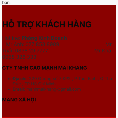
bạn.
HỖ TRỢ KHÁCH HÀNG
Hotline:
Phòng Kinh Doanh
Mr Anh: 077 858 8989 Mr
Tuấn 0838 29 7777
Mr Khá:
0938 326 333
CTY TNHH CAO MẠNH MAI KHANG
Địa chỉ:
220 Đường số 7 KP2 , P Tam Bình , Q Thủ
Đức , TP Hồ Chí Minh
Email:
manhmaikhang@gmail.com
MẠNG XÃ HỘI