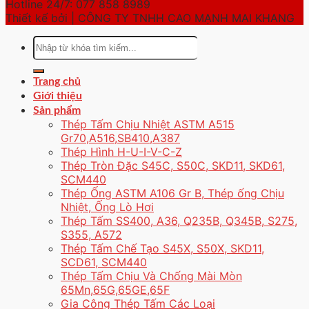
Hotline 24/7: 077 858 8989
Thiết kế bởi | CÔNG TY TNHH CAO MẠNH MAI KHANG
Tìm
kiếm:
Trang chủ
Giới thiệu
Sản phẩm
Thép Tấm Chịu Nhiệt ASTM A515
Gr70,A516,SB410,A387
Thép Hình H-U-I-V-C-Z
Thép Tròn Đặc S45C, S50C, SKD11, SKD61,
SCM440
Thép Ống ASTM A106 Gr B, Thép ống Chịu
Nhiệt, Ống Lò Hơi
Thép Tấm SS400, A36, Q235B, Q345B, S275,
S355, A572
Thép Tấm Chế Tạo S45X, S50X, SKD11,
SCD61, SCM440
Thép Tấm Chịu Và Chống Mài Mòn
65Mn,65G,65GE,65F
Gia Công Thép Tấm Các Loại