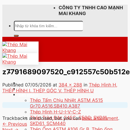
Skip
CÔNG TY TNHH CAO MẠNH
to
MAI KHANG
content
Tìm
kiếm:
z7791689097520_c912557c50b512
Trang chủ
Published
07/05/2026
at
384 × 288
in
Thép Hình H,
Giới thiệu
THÉP HÌNH I, THÉP GÓC V, THÉP HÌNH U
Sản phẩm
Thép Tấm Chịu Nhiệt ASTM A515
Gr70,A516,SB410,A387
Thép Hình H-U-I-V-C-Z
Thép Tròn Đặc S45C, S50C, SKD11,
Trackbacks are closed, but you can
post a comment
.
SKD61, SCM440
←
Previous
Thép Ống ASTM A106 Gr B, Thép ống
Next
→