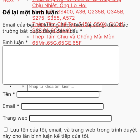
Chịu Nhiệt, Ống Lò Hơi
Thép Tấm SS400, A36, Q235B, Q345B,
Để lại một bình luận
S275, S355, A572
Thép Tấm Chế Tạo S45X, S50X, SKD11,
Email của bạn sẽ không được hiển thị công khai.
Các
SCD61, SCM440
trường bắt buộc được đánh dấu
*
Thép Tấm Chịu Và Chống Mài Mòn
Bình luận
*
65Mn,65G,65GE,65F
Gia Công Thép Tấm Các Loại
Tin tức
Liên hệ
Hotline: 077 858 8989
Tìm
kiếm:
Tên
*
Email
*
Trang web
Lưu tên của tôi, email, và trang web trong trình duyệt
này cho lần bình luận kế tiếp của tôi.