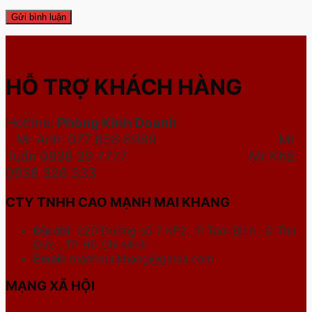
HỖ TRỢ KHÁCH HÀNG
Hotline:
Phòng Kinh Doanh
Mr Anh: 077 858 8989 Mr
Tuấn 0838 29 7777
Mr Khá:
0938 326 333
CTY TNHH CAO MẠNH MAI KHANG
Địa chỉ:
220 Đường số 7 KP2 , P Tam Bình , Q Thủ
Đức , TP Hồ Chí Minh
Email:
manhmaikhang@gmail.com
MẠNG XÃ HỘI