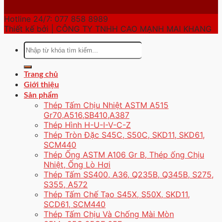
Hotline 24/7: 077 858 8989
Thiết kế bởi | CÔNG TY TNHH CAO MẠNH MAI KHANG
Tìm
kiếm:
Trang chủ
Giới thiệu
Sản phẩm
Thép Tấm Chịu Nhiệt ASTM A515
Gr70,A516,SB410,A387
Thép Hình H-U-I-V-C-Z
Thép Tròn Đặc S45C, S50C, SKD11, SKD61,
SCM440
Thép Ống ASTM A106 Gr B, Thép ống Chịu
Nhiệt, Ống Lò Hơi
Thép Tấm SS400, A36, Q235B, Q345B, S275,
S355, A572
Thép Tấm Chế Tạo S45X, S50X, SKD11,
SCD61, SCM440
Thép Tấm Chịu Và Chống Mài Mòn