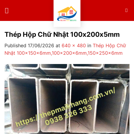
Skip
to
content
Thép Hộp Chữ Nhật 100x200x5mm
Published
17/06/2026
at
640 × 480
in
Thép Hộp Chữ
Nhật 100×150x6mm,100×200x6mm,150×250x6mm