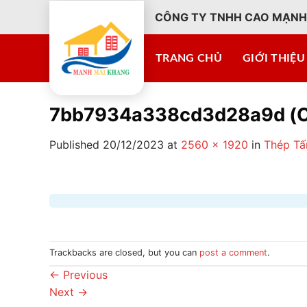
Skip
CÔNG TY TNHH CAO MẠNH
to
content
TRANG CHỦ
GIỚI THIỆU
7bb7934a338cd3d28a9d (
Published
20/12/2023
at
2560 × 1920
in
Thép Tấ
Trackbacks are closed, but you can
post a comment
.
←
Previous
Next
→