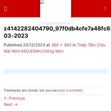
Skip
to
content
z4142282404790_97f0db4cfe7a48fc6
03-2023
Published
20/12/2023
at
360 × 480
in
Thép Tấm Chịu
Mài Mòn 65G,65Mn,Chống Mòn
Trackbacks are closed, but you can
post a comment
.
←
Previous
Next
→