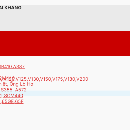
AI KHANG
,SB410,A387
 SCM440
0, V120,V125,V130,V150,V175,V180,V200
ệt, Ống Lò Hơi
, S355, A572
61, SCM440
5G,65GE,65F