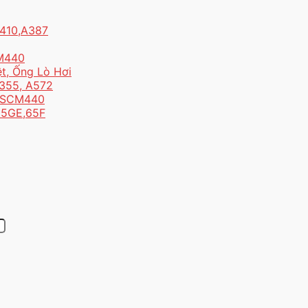
B410,A387
CM440
t, Ống Lò Hơi
S355, A572
1, SCM440
,65GE,65F