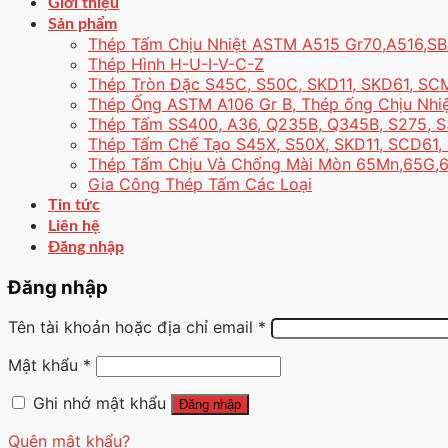
Giới thiệu
Sản phẩm
Thép Tấm Chịu Nhiệt ASTM A515 Gr70,A516,S
Thép Hình H-U-I-V-C-Z
Thép Tròn Đặc S45C, S50C, SKD11, SKD61, S
Thép Ống ASTM A106 Gr B, Thép ống Chịu Nhiệ
Thép Tấm SS400, A36, Q235B, Q345B, S275, 
Thép Tấm Chế Tạo S45X, S50X, SKD11, SCD6
Thép Tấm Chịu Và Chống Mài Mòn 65Mn,65G
Gia Công Thép Tấm Các Loại
Tin tức
Liên hệ
Đăng nhập
Đăng nhập
Tên tài khoản hoặc địa chỉ email
*
Mật khẩu
*
Ghi nhớ mật khẩu
Đăng nhập
Quên mật khẩu?