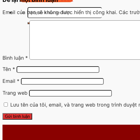
Tìm
Email của bạn sẽ không được hiển thị công khai.
Các trư
kiếm:
Bình luận
*
Tên
*
Email
*
Trang web
Lưu tên của tôi, email, và trang web trong trình duyệt n