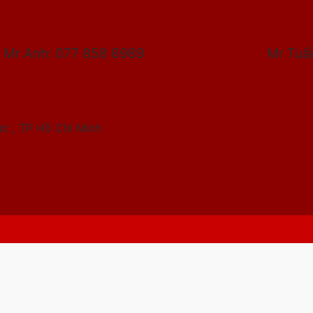
Mr Anh: 077 858 8989 Mr 
c , TP Hồ Chí Minh