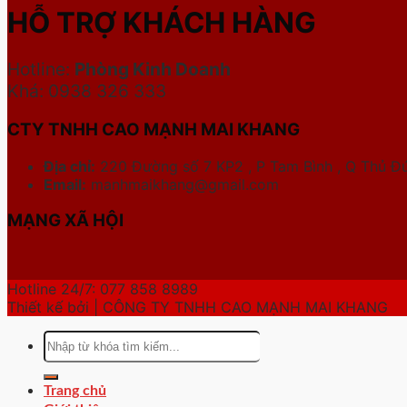
HỖ TRỢ KHÁCH HÀNG
Hotline:
Phòng Kinh Doanh
Khá: 0938 326 333
CTY TNHH CAO MẠNH MAI KHANG
Địa chỉ:
220 Đường số 7 KP2 , P Tam Bình , Q Thủ Đứ
Email:
manhmaikhang@gmail.com
MẠNG XÃ HỘI
Hotline 24/7: 077 858 8989
Thiết kế bởi | CÔNG TY TNHH CAO MẠNH MAI KHANG
Tìm
kiếm:
Trang chủ