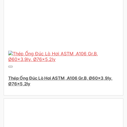
Thép Ống Đúc Lò Hơi ASTM ,A106 Gr.B, Ø60×3,9ly,
Ø76×5,2ly