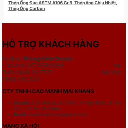
Thép Ống Đúc ASTM A106 Gr.B, Thép ống Chịu Nhiệt,
Thép Ống Carbon
HỖ TRỢ KHÁCH HÀNG
Hotline:
Phòng Kinh Doanh
Mr Anh: 077 858 8989 Mr
Tuấn 0838 29 7777
Mr Khá:
0938 326 333
CTY TNHH CAO MẠNH MAI KHANG
Địa chỉ:
220 Đường số 7 KP2 , P Tam Bình , Q Thủ
Đức , TP Hồ Chí Minh
Email:
manhmaikhang@gmail.com
MẠNG XÃ HỘI