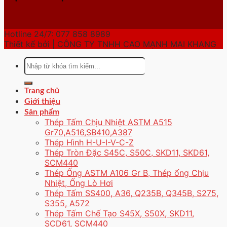
Hotline 24/7: 077 858 8989
Thiết kế bởi | CÔNG TY TNHH CAO MẠNH MAI KHANG
Tìm
kiếm:
Trang chủ
Giới thiệu
Sản phẩm
Thép Tấm Chịu Nhiệt ASTM A515
Gr70,A516,SB410,A387
Thép Hình H-U-I-V-C-Z
Thép Tròn Đặc S45C, S50C, SKD11, SKD61,
SCM440
Thép Ống ASTM A106 Gr B, Thép ống Chịu
Nhiệt, Ống Lò Hơi
Thép Tấm SS400, A36, Q235B, Q345B, S275,
S355, A572
Thép Tấm Chế Tạo S45X, S50X, SKD11,
SCD61, SCM440