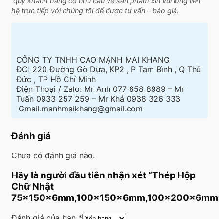
quý khách hàng có nhu cầu về sản phẩm xin vui lòng liên
hệ trực tiếp với chúng tôi để được tư vấn – báo giá:
CÔNG TY TNHH CAO MẠNH MAI KHANG
ĐC: 220 Đường Gò Dưa, KP2 , P Tam Bình , Q Thủ
Đức , TP Hồ Chí Minh
Điện Thoại / Zalo: Mr Anh 077 858 8989 – Mr
Tuấn 0933 257 259 – Mr Khá 0938 326 333
Gmail.manhmaikhang@gmail.com
Đánh giá
Chưa có đánh giá nào.
Hãy là người đầu tiên nhận xét “Thép Hộp
Chữ Nhật
75×150x6mm,100×150x6mm,100×200x6mm
Đánh giá của bạn
*