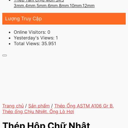
3mm,4mm,5mm,6mm,8mm,10mm,12mm
Lượng Truy Cập
Online Visitors:
0
Yesterday's Views:
1
Total Views:
35.951
Trang chủ
/
Sản phẩm
/
Thép Ống ASTM A106 Gr B,
Thép ống Chịu Nhiệt, Ống Lò Hơi
Thép Hộp Chữ Nhật