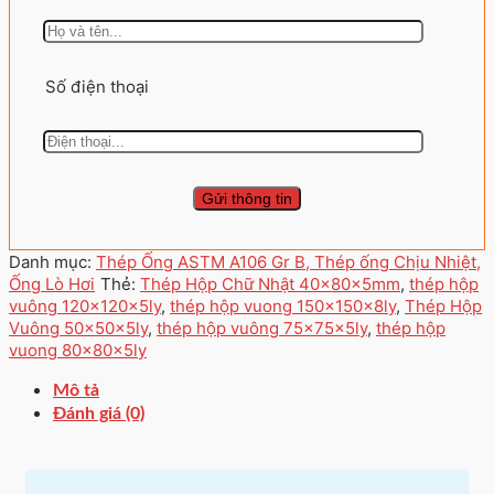
Số điện thoại
Danh mục:
Thép Ống ASTM A106 Gr B, Thép ống Chịu Nhiệt,
Ống Lò Hơi
Thẻ:
Thép Hộp Chữ Nhật 40×80x5mm
,
thép hộp
vuông 120x120x5ly
,
thép hộp vuong 150x150x8ly
,
Thép Hộp
Vuông 50×50x5ly
,
thép hộp vuông 75x75x5ly
,
thép hộp
vuong 80x80x5ly
Mô tả
Đánh giá (0)