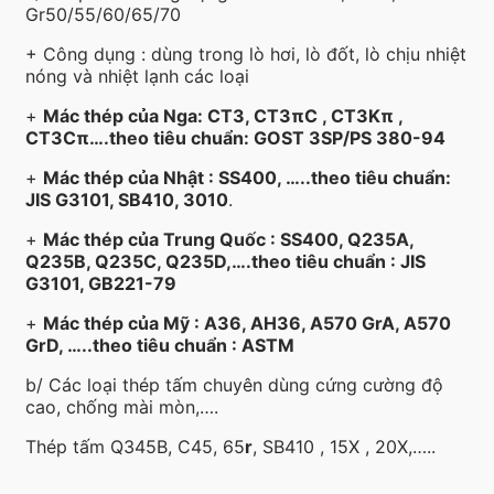
Gr50/55/60/65/70
+ Công dụng : dùng trong lò hơi, lò đốt, lò chịu nhiệt
nóng và nhiệt lạnh các loại
+
Mác thép của Nga: CT3, CT3πC , CT3Kπ ,
CT3Cπ….theo tiêu chuẩn: GOST 3SP/PS 380-94
+
Mác thép của Nhật : SS400, …..theo tiêu chuẩn:
JIS G3101, SB410, 3010
.
+
Mác thép của Trung Quốc : SS400, Q235A,
Q235B, Q235C, Q235D,….theo tiêu chuẩn : JIS
G3101, GB221-79
+
Mác thép của Mỹ : A36, AH36, A570 GrA, A570
GrD, …..theo tiêu chuẩn : ASTM
b/ Các loại thép tấm chuyên dùng cứng cường độ
cao, chống mài mòn,….
Thép tấm Q345B, C45, 65
r
, SB410 , 15X , 20X,…..