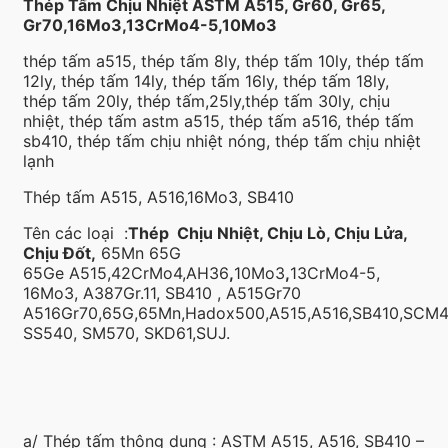
Thép Tấm Chịu Nhiệt ASTM A515, Gr60, Gr65,
Gr70,16Mo3,13CrMo4-5,10Mo3
thép tấm a515, thép tấm 8ly, thép tấm 10ly, thép tấm
12ly, thép tấm 14ly, thép tấm 16ly, thép tấm 18ly,
thép tấm 20ly, thép tấm,25ly,thép tấm 30ly, chịu
nhiệt, thép tấm astm a515, thép tấm a516, thép tấm
sb410, thép tấm chịu nhiệt nóng, thép tấm chịu nhiệt
lạnh
Thép tấm A515, A516,16Mo3, SB410
Tên các loại :
Thép
Chịu Nhiệt, Chịu Lò, Chịu Lửa,
Chịu Đốt,
65Mn 65G
65Ge A515,42CrMo4,AH36
,
10Mo3
,
13CrMo4-5,
16Mo3, A387Gr.11, SB410 , A515Gr70
A516Gr70,65G,65Mn,Hadox500,A515,A516,SB410,SCM4
SS540, SM570, SKD61,SUJ.
a/ Thép tấm thông dụng : ASTM A515, A516, SB410 –