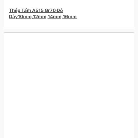
Thép Tấm A515 Gr70 Độ
Dày10mm,12mm,14mm,16mm