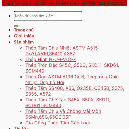
Thiết kế bởi | CÔNG TY TNHH CAO MẠNH MAI KHANG
Tìm
kiếm:
Trang chủ
Giới thiệu
Sản phẩm
Thép Tấm Chịu Nhiệt ASTM A515
Gr70,A516,SB410,A387
Thép Hình H-U-I-V-C-Z
Thép Tròn Đặc S45C, S50C, SKD11, SKD61,
SCM440
Thép Ống ASTM A106 Gr B, Thép ống Chịu
Nhiệt, Ống Lò Hơi
Thép Tấm SS400, A36, Q235B, Q345B, S275,
S355, A572
Thép Tấm Chế Tạo S45X, S50X, SKD11,
SCD61, SCM440
Thép Tấm Chịu Và Chống Mài Mòn
65Mn,65G,65GE,65F
Gia Công Thép Tấm Các Loại
Tin tức