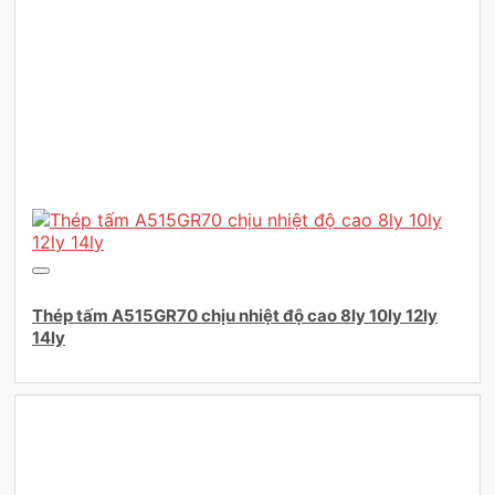
Thép tấm A515GR70 chịu nhiệt độ cao 8ly 10ly 12ly
14ly