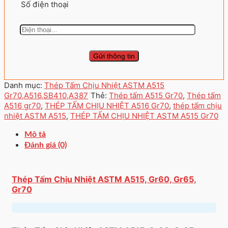
Số điện thoại
Danh mục:
Thép Tấm Chịu Nhiệt ASTM A515
Gr70,A516,SB410,A387
Thẻ:
Thép tấm A515 Gr70
,
Thép tấm
A516 gr70
,
THÉP TẤM CHỊU NHIỆT A516 Gr70
,
thép tấm chịu
nhiệt ASTM A515
,
THÉP TẤM CHỊU NHIỆT ASTM A515 Gr70
Mô tả
Đánh giá (0)
Thép Tấm Chịu Nhiệt ASTM A515, Gr60, Gr65,
Gr70