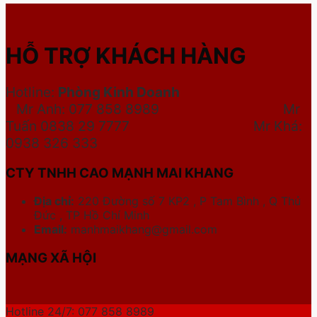
HỖ TRỢ KHÁCH HÀNG
Hotline:
Phòng Kinh Doanh
Mr Anh: 077 858 8989 Mr
Tuấn 0838 29 7777
Mr Khá:
0938 326 333
CTY TNHH CAO MẠNH MAI KHANG
Địa chỉ:
220 Đường số 7 KP2 , P Tam Bình , Q Thủ
Đức , TP Hồ Chí Minh
Email:
manhmaikhang@gmail.com
MẠNG XÃ HỘI
Hotline 24/7: 077 858 8989