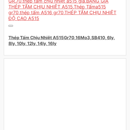
Thép Tấm Chịu Nhiệt A515Gr70,16Mo3,SB410, 6ly,
8ly, 10ly, 12ly, 14ly, 16ly