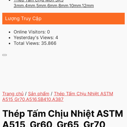
3mm,4mm,5mm,6mm,8mm,10mm,12mm
Lượng Truy Cập
Online Visitors:
0
Yesterday's Views:
4
Total Views:
35.866
Trang chủ
/
Sản phẩm
/
Thép Tấm Chịu Nhiệt ASTM
A515 Gr70,A516,SB410,A387
Thép Tấm Chịu Nhiệt ASTM
A515, Gr60, Gr65, Gr70