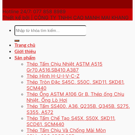
Hotline 24/7: 077 858 8989
Thiết kế bởi | CÔNG TY TNHH CAO MẠNH MAI KHANG
Tìm
kiếm:
Trang chủ
Giới thiệu
Sản phẩm
Thép Tấm Chịu Nhiệt ASTM A515
Gr70,A516,SB410,A387
Thép Hình H-U-I-V-C-Z
Thép Tròn Đặc S45C, S50C, SKD11, SKD61,
SCM440
Thép Ống ASTM A106 Gr B, Thép ống Chịu
Nhiệt, Ống Lò Hơi
Thép Tấm SS400, A36, Q235B, Q345B, S275,
S355, A572
Thép Tấm Chế Tạo S45X, S50X, SKD11,
SCD61, SCM440
Thép Tấm Chịu Và Chống Mài Mòn