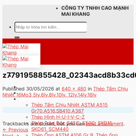
Skip
CÔNG TY TNHH CAO MẠNH
to
MAI KHANG
content
Tìm
kiếm:
z7791958855428_02343acd8b33cd
Trang chủ
Published
30/05/2026
at
640 × 480
in
Thép Tấm Chịu
Giới thiệu
Nhiệt 16Mo3 5ly,6ly,8ly,10ly, 12ly,14ly,16ly
Sản phẩm
Thép Tấm Chịu Nhiệt ASTM A515
Gr70,A516,SB410,A387
Thép Hình H-U-I-V-C-Z
Thép Tròn Đặc S45C, S50C, SKD11,
Trackbacks are closed, but you can
post a comment
.
SKD61, SCM440
←
Previous
Thép Ống ASTM A106 Gr B, Thép ống
Next
→