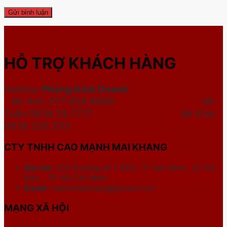
HỖ TRỢ KHÁCH HÀNG
Hotline:
Phòng Kinh Doanh
Mr Anh: 077 858 8989 Mr
Tuấn 0838 29 7777
Mr Khá:
0938 326 333
CTY TNHH CAO MẠNH MAI KHANG
Địa chỉ:
220 Đường số 7 KP2 , P Tam Bình , Q Thủ
Đức , TP Hồ Chí Minh
Email:
manhmaikhang@gmail.com
MẠNG XÃ HỘI