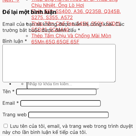
Chịu Nhiệt, Ống Lò Hơi
Thép Tấm SS400, A36, Q235B, Q345B,
Để lại một bình luận
S275, S355, A572
Thép Tấm Chế Tạo S45X, S50X, SKD11,
Email của bạn sẽ không được hiển thị công khai.
Các
SCD61, SCM440
trường bắt buộc được đánh dấu
*
Thép Tấm Chịu Và Chống Mài Mòn
Bình luận
*
65Mn,65G,65GE,65F
Gia Công Thép Tấm Các Loại
Tin tức
Liên hệ
Hotline: 077 858 8989
Tìm
kiếm:
Tên
*
Email
*
Trang web
Lưu tên của tôi, email, và trang web trong trình duyệt
này cho lần bình luận kế tiếp của tôi.