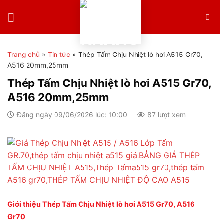
Skip
to
content
Trang chủ
»
Tin tức
»
Thép Tấm Chịu Nhiệt lò hơi A515 Gr70,
A516 20mm,25mm
Thép Tấm Chịu Nhiệt lò hơi A515 Gr70,
A516 20mm,25mm
Đăng ngày 09/06/2026 lúc: 10:00
87 lượt xem
Giới thiệu Thép Tấm Chịu Nhiệt lò hơi A515 Gr70, A516
Gr70