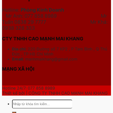
Hotline:
Phòng Kinh Doanh
Mr Anh: 077 858 8989 Mr
Tuấn 0838 29 7777
Mr Khá:
0938 326 333
CTY TNHH CAO MẠNH MAI KHANG
Địa chỉ:
220 Đường số 7 KP2 , P Tam Bình , Q Thủ
Đức , TP Hồ Chí Minh
Email:
manhmaikhang@gmail.com
MẠNG XÃ HỘI
Hotline 24/7: 077 858 8989
Thiết kế bởi | CÔNG TY TNHH CAO MẠNH MAI KHANG
Tìm
kiếm: