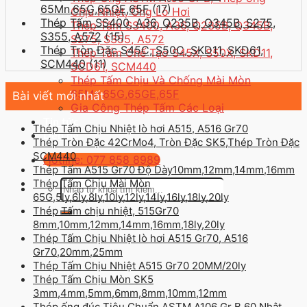
65Mn,65G,65GE,65F
(17)
Chịu Nhiệt, Ống Lò Hơi
Thép Tấm SS400, A36, Q235B, Q345B, S275,
Thép Tấm SS400, A36, Q235B, Q345B,
S355, A572
(15)
S275, S355, A572
Thép Tròn Đặc S45C, S50C, SKD11, SKD61,
Thép Tấm Chế Tạo S45X, S50X, SKD11,
SCM440
(11)
SCD61, SCM440
Thép Tấm Chịu Và Chống Mài Mòn
65Mn,65G,65GE,65F
Bài viết mới nhất
Gia Công Thép Tấm Các Loại
Tin tức
Thép Tấm Chịu Nhiệt lò hơi A515, A516 Gr70
Liên hệ
Thép Tròn Đặc 42CrMo4, Tròn Đặc SK5,Thép Tròn Đặc
SCM440
Hotline: 077 858 8989
Thép Tấm A515 Gr70 Độ Dày10mm,12mm,14mm,16mm
Thép Tấm Chịu Mài Mòn
Tìm
65G,5ly,6ly,8ly,10ly,12ly,14ly,16ly,18ly,20ly
kiếm:
Thép Tấm chịu nhiệt, 515Gr70
8mm,10mm,12mm,14mm,16mm,18ly,20ly
Thép Tấm Chịu Nhiệt lò hơi A515 Gr70, A516
Gr70,20mm,25mm
Thép Tấm Chịu Nhiệt A515 Gr70 20MM/20ly
Thép Tấm Chịu Mòn SK5
3mm,4mm,5mm,6mm,8mm,10mm,12mm
Thép ống đúc Tiêu Chuẩn ASTM A106 Gr B 60 Nhật