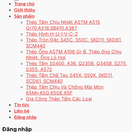
Trang chủ
Giới thiệu
Sản phẩm
Thép Tấm Chịu Nhiệt ASTM A515
Gr70,A516,SB410,A387
Thép Hình H-U-I-V-C-Z
Thép Tròn Đặc S45C, S50C, SKD11, SKD61,
SCM440
Thép Ống ASTM A106 Gr B, Thép ống Chịu
Nhiệt, Ống Lò Hơi
Thép Tấm SS400, A36, Q235B, Q345B, S275,
S355, A572
Thép Tấm Chế Tạo S45X, S50X, SKD11,
SCD61, SCM440
Thép Tấm Chịu Và Chống Mài Mòn
65Mn,65G,65GE,65F
Gia Công Thép Tấm Các Loại
Tin tức
Liên hệ
Đăng nhập
Đăng nhập