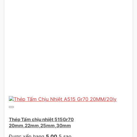
Thép Tấm chịu nhiệt 515Gr70
20mm,22mm,25mm,30mm
Được xếp hạng
5.00
5 sao