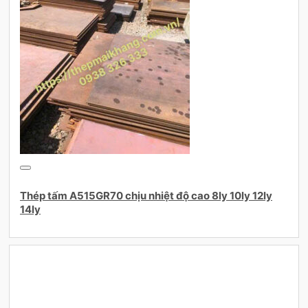
Thép tấm A515GR70 chịu nhiệt độ cao 8ly 10ly 12ly
14ly