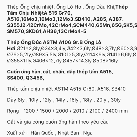
Thép Ống chịu nhiệt, Ống Lò Hơi, Ống Dầu Khí,
Thép
Tấm Chịu NhiệtA 515 Gr70,
A516,16Mo3,10Mo3,12Mo3,SB410, A285, A387,
S355J2,42CrMo,42CrMo4,SCM440,65Mn,65G,SK5,
SM570,SKD61,AH36,
13CrMo4-5
Thép Ống Đúc ASTM A106 Gr.B Ống Lò
Hơi
Ø21×2,8ly,Ø34×3,4ly,Ø42×3,6ly,Ø48×3,7ly,Ø60×3,9
Ø76×5,2ly,Ø89×5,5ly,Ø101×5,8ly,Ø114x6ly,Ø141×6,6ly,Ø
Ø355x11ly,Ø406×12,7ly,Ø457×14,3ly,Ø508x16ly
Cuốn ống hàn, cắt, chấn, dập thép tấm A515,
SS400, Q345B,
Thép tấm chịu nhiệt ASTM A515 Gr60, A516, SB410
Dày 8ly , 10ly , 12ly , 14ly , 16ly , 18ly , 20ly , 30ly
Rộng 1200 / 1500 / 2000 / 2010 / 2100 / 2400 mm
Cắt và gia công cuốn ống hàn theo yêu cầu
Xuất xứ : Hàn Quốc , Nhật Bản , Nga