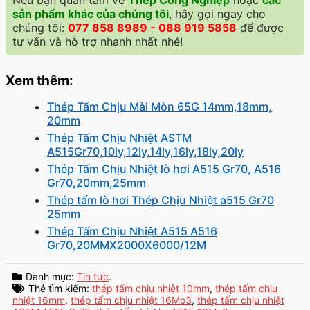
Nếu bạn quan tâm về
Thép Công Nghiệp
hoặc
các
sản phẩm khác của chúng tôi
, hãy gọi ngay cho
chúng tôi:
077 858 8989 - 088 919 5858
để được
tư vấn và hỗ trợ nhanh nhất nhé!
Xem thêm:
Thép Tấm Chịu Mài Mòn 65G 14mm,18mm,
20mm
Thép Tấm Chịu Nhiệt ASTM
A515Gr70,10ly,12ly,14ly,16ly,18ly,20ly
Thép Tấm Chịu Nhiệt lò hơi A515 Gr70, A516
Gr70,20mm,25mm
Thép tấm lò hơi Thép Chịu Nhiệt a515 Gr70
25mm
Thép Tấm Chịu Nhiệt A515 A516
Gr70,20MMX2000X6000/12M
Danh mục:
Tin tức
.
Thẻ tìm kiếm:
thép tấm chịu nhiệt 10mm
,
thép tấm chịu
nhiệt 16mm
,
thép tấm chịu nhiệt 16Mo3
,
thép tấm chịu nhiệt