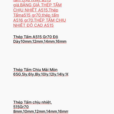
Thép Tấm A515 Gr70 Độ
Dày10mm,12mm,14mm,16mm
Thép Tấm Chịu Mài Mòn
65G,5ly,6ly,8ly,10ly,12ly,14ly,16ly,18ly,20ly
Thép Tấm chịu nhiệt,
515Gr70
8mm,10mm,12mm,14mm,16mm,18ly,20ly