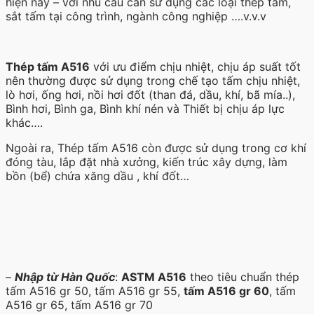
hiện nay – với nhu cầu cần sử dụng các loại thép tấm,
sắt tấm tại công trình, ngành công nghiệp ….v.v.v
Thép tấm A516
với ưu điểm chịu nhiệt, chịu áp suất tốt
nên thường được sử dụng trong chế tạo tấm chịu nhiệt,
lò hơi, ống hơi, nồi hơi đốt (than đá, dầu, khí, bã mía..),
Bình hơi, Bình ga, Bình khí nén và Thiết bị chịu áp lực
khác….
Ngoài ra, Thép tấm A516 còn được sử dụng trong cơ khí
đóng tàu, lắp đặt nhà xưởng, kiến trúc xây dựng, làm
bồn (bể) chứa xăng dầu , khí đốt…
–
Nhập từ Hàn Quốc
:
ASTM A516
theo tiêu chuẩn thép
tấm A516 gr 50, tấm A516 gr 55,
tấm A516 gr 60
, tấm
A516 gr 65, tấm A516 gr 70