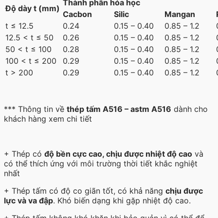
Thành phần hóa học
Độ dày t (mm)
Cacbon
Silic
Mangan
t ≤ 12.5
0.24
0.15 – 0.40
0.85 – 1.2
12.5 < t ≤ 50
0.26
0.15 – 0.40
0.85 – 1.2
50 < t ≤ 100
0.28
0.15 – 0.40
0.85 – 1.2
100 < t ≤ 200
0.29
0.15 – 0.40
0.85 – 1.2
t > 200
0.29
0.15 – 0.40
0.85 – 1.2
*** Thông tin về
thép tấm A516 – astm A516
dành cho
khách hàng xem chi tiết
+ Thép có
độ bền cực cao, chịu được nhiệt độ cao
và
có thể thích ứng với môi trường thời tiết khắc nghiệt
nhất
+ Thép tấm có độ co giãn tốt, có khả năng
chịu được
lực và va đập
. Khó biến dạng khi gặp nhiệt độ cao.
+ Thép tấm không khó khăn khi bảo quản vì có thể để