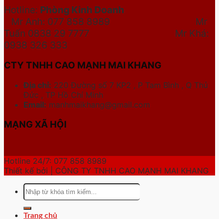
Hotline:
Phòng Kinh Doanh
Mr Anh: 077 858 8989 Mr
Tuấn 0838 29 7777
Mr Khá:
0938 326 333
CTY TNHH CAO MẠNH MAI KHANG
Địa chỉ:
220 Đường số 7 KP2 , P Tam Bình , Q Thủ
Đức , TP Hồ Chí Minh
Email:
manhmaikhang@gmail.com
MẠNG XÃ HỘI
Hotline 24/7: 077 858 8989
Thiết kế bởi | CÔNG TY TNHH CAO MẠNH MAI KHANG
Tìm
kiếm:
Trang chủ