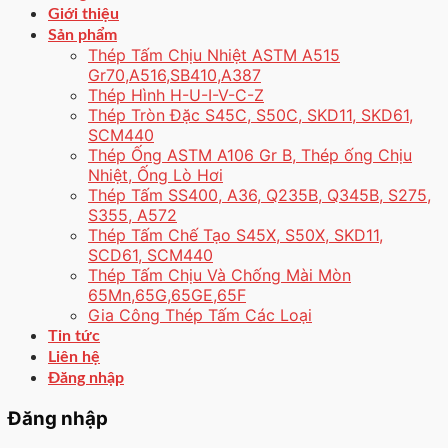
Giới thiệu
Sản phẩm
Thép Tấm Chịu Nhiệt ASTM A515
Gr70,A516,SB410,A387
Thép Hình H-U-I-V-C-Z
Thép Tròn Đặc S45C, S50C, SKD11, SKD61,
SCM440
Thép Ống ASTM A106 Gr B, Thép ống Chịu
Nhiệt, Ống Lò Hơi
Thép Tấm SS400, A36, Q235B, Q345B, S275,
S355, A572
Thép Tấm Chế Tạo S45X, S50X, SKD11,
SCD61, SCM440
Thép Tấm Chịu Và Chống Mài Mòn
65Mn,65G,65GE,65F
Gia Công Thép Tấm Các Loại
Tin tức
Liên hệ
Đăng nhập
Đăng nhập