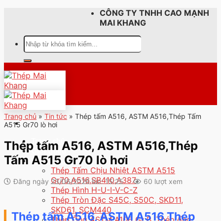
Skip
CÔNG TY TNHH CAO MẠNH
to
MAI KHANG
content
Tìm
kiếm:
Trang chủ
»
Tin tức
»
Thép tấm A516, ASTM A516,Thép Tấm
A515 Gr70 lò hơi
Trang chủ
Thép tấm A516, ASTM A516,Thép
Giới thiệu
Tấm A515 Gr70 lò hơi
Sản phẩm
Thép Tấm Chịu Nhiệt ASTM A515
Gr70,A516,SB410,A387
Đăng ngày 23/06/2026 lúc: 15:25
60 lượt xem
Thép Hình H-U-I-V-C-Z
Thép Tròn Đặc S45C, S50C, SKD11,
SKD61, SCM440
Thép tấm A516, ASTM A516,Thép
Thép Ống ASTM A106 Gr B, Thép ống