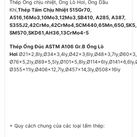
Thép Ống chịu nhiệt, Ống Lò Hơi, Ống Dầu
Khí,
Thép Tấm Chịu Nhiệt 515Gr70,
A516,16Mo3,10Mo3,12Mo3,SB410, A285, A387,
S355J2,42CrMo,42CrMo4,SCM440,65Mn,65G,SK5
SM570,SKD61,AH36,
13CrMo4-5
Thép Ống Đúc ASTM A106 Gr.B Ống Lò
Hơi
Ø21×2,8ly,Ø34×3,4ly,Ø42×3,6ly,Ø48×3,7ly,Ø60×3,
Ø76×5,2ly,Ø89×5,5ly,Ø101×5,8ly,Ø114x6ly,Ø141×6,6ly,
Ø355x11ly,Ø406×12,7ly,Ø457×14,3ly,Ø508x16ly
+ Quy cách chung của các loại tấm thép: