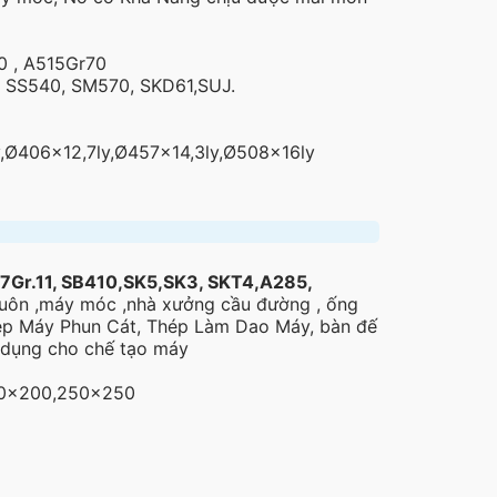
0 , A515Gr70
SS540, SM570, SKD61,SUJ.
y,Ø406×12,7ly,Ø457×14,3ly,Ø508x16ly
r.11, SB410,SK5,SK3, SKT4,A285,
khuôn ,máy móc ,nhà xưởng cầu đường , ống
hép Máy Phun Cát, Thép Làm Dao Máy, bàn đế
 dụng cho chế tạo máy
00×200,250×250