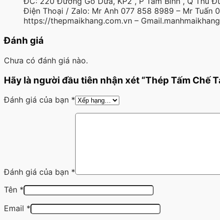
ĐC: 220 Đường Gò Dưa, KP2 , P Tam Bình , Q Thủ Đứ
Điện Thoại / Zalo: Mr Anh 077 858 8989 – Mr Tuấn
https://thepmaikhang.com.vn – Gmail.manhmaikhan
Đánh giá
Chưa có đánh giá nào.
Hãy là người đầu tiên nhận xét “Thép Tấm Ch
Đánh giá của bạn
*
Đánh giá của bạn
*
Tên
*
Email
*