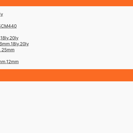
ly
 SCM440
18ly,20ly
6mm,18ly,20ly
mm,25mm
mm,12mm