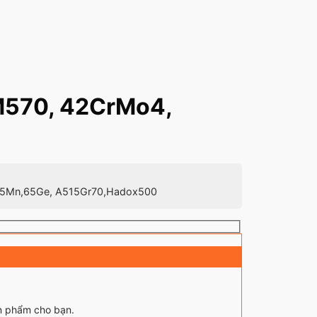
M570, 42CrMo4,
65Mn,65Ge, A515Gr70,Hadox500
ản phẩm cho bạn.