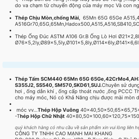
do va chạm từ chuyển động của máy mọc Và con ng
Thép Chịu Mòn,chống Mài,
65Mn 65G 65Ge A515,
A516Gr70,65G,65Mn,Hadox500,A515,A516,SB410,S
Thép Ống Đúc ASTM A106 Gr.B Ống Lò Hơi Ø21×2,8l
Ø76×5,2ly,Ø89×5,5ly,Ø101×5,8ly,Ø114x6ly,Ø141×6,6l
Thép Tấm SCM440 65Mn 65G 65Ge,42CrMo4,AH36
S355J2, SS540, SM570,SKD61,SUJ.
Chuyên sử dụng
hơi , ống dẫn khí , ống cấp thoát nước ,ống PCCC
cho máy móc, Nó có Khả Năng chịu được mài mòn d
móc vv…
Thép Hộp Vuông
40×40,50×50,65×65,75×
-T
hép Hộp Chữ Nhật
40×80,50×100,60×120,75×150
quý khách hàng có nhu cầu về sản phẩm xin vui lòng liên hệ 
CÔNG TY TNHH CAO MẠNH MAI KHANG