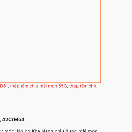
KD61
,
thép tấm chịu mài mòn 65G
,
thép tấm chịu
, 42CrMo4,
áy móc, Nó có Khả Năng chịu được mài mòn