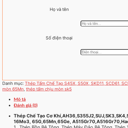
Họ và tên
Số điện thoại
Danh mục:
Thép Tấm Chế Tạo S45X, S50X, SKD11, SCD61, 
mòn 65Mn
,
thép tấm chịu mòn sk5
Mô tả
Đánh giá (0)
Thép Chế Tạo Cơ Khí
,AH36,S355J2,SUJ,SK3,SK4
16Mo3,
65G,65Mn,65Ge,
A515Gr70,A516Gr70,
Ha
1, Thép Bồn Bê Tông ,Thép Máy Đảo Bê Tông ,Thép