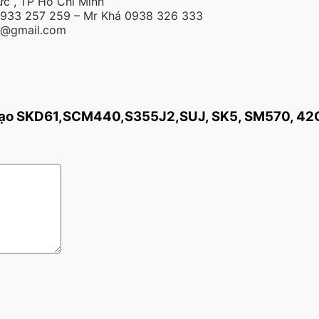
c , TP Hồ Chí Minh
 0933 257 259 – Mr Khá 0938 326 333
g@gmail.com
ế Tạo SKD61,SCM440,S355J2,SUJ, SK5, SM570, 4