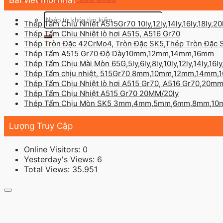
Bài viết mới nhất
Tìm
Thép Tấm Chịu Nhiệt A515Gr70 10ly,12ly,14ly,16ly,18ly,20
kiếm:
Thép Tấm Chịu Nhiệt lò hơi A515, A516 Gr70
Thép Tròn Đặc 42CrMo4, Tròn Đặc SK5,Thép Tròn Đặc
Thép Tấm A515 Gr70 Độ Dày10mm,12mm,14mm,16mm
Thép Tấm Chịu Mài Mòn 65G,5ly,6ly,8ly,10ly,12ly,14ly,16ly,
Thép Tấm chịu nhiệt, 515Gr70 8mm,10mm,12mm,14mm,1
Thép Tấm Chịu Nhiệt lò hơi A515 Gr70, A516 Gr70,20
Thép Tấm Chịu Nhiệt A515 Gr70 20MM/20ly
Thép Tấm Chịu Mòn SK5 3mm,4mm,5mm,6mm,8mm,10
Lượng Truy Cập
Online Visitors:
0
Yesterday's Views:
6
Total Views:
35.951