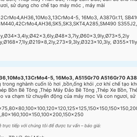
ươi, sử dụng cho chế tạo máy móc , máy mài
42CrMo4,AH36
,
10Mo3
,
13CrMo4-5, 16Mo3, A387Gr.11, SB41
CM440,42CrMo4,AH36,SK5,SK3,SKT4,A285,SM490 S355J2, 
y,Ø34×3,4ly,Ø42×3,6ly,Ø48×3,7ly,Ø60×3,9ly,Ø73×5,2ly
y,Ø168×7,1ly,Ø219×8,2ly,273×9,3ly,Ø323×10,3ly, Ø355x11l
,10Mo3,13CrMo4-5, 16Mo3, A515Gr70 A516Gr70 A387G
 trong nghành cuốn lò hơi ,bồn,ống khói ,cơ khí chế tạo 
 Thép Bồn Bê Tông ,Thép Máy Đảo Bê Tông ,Thép Xe Bồn, T
o va chạm từ chuyển động của máy mọc Và con ngươi, sử
75,80×80,100×100,120×120,125×125,150×150,150×150,2
,80×160,100×150,100×200,150×250
trực tiếp với chúng tôi để được tư vấn – báo giá: