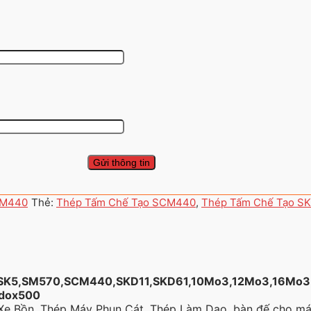
SCM440
Thẻ:
Thép Tấm Chế Tạo SCM440
,
Thép Tấm Chế Tạo S
,SK5,SM570,SCM440,SKD11,SKD61,
10Mo3
,12Mo3,16Mo3
dox500
 Xe Bồn, Thép Máy Phun Cát, Thép Làm Dao, bàn đế cho m