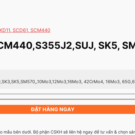
 SKD11, SCD61, SCM440
CM440,S355J2,SUJ, SK5, S
,SK3,SK5,SM570,,10Mo3,12Mo3,16Mo3, 42CrMo4, 16Mo3, 65G,
ĐẶT HÀNG NGAY
theo mẫu bên dưới. Bộ phận CSKH sẽ liên hệ ngay để tư vấn & chọn s