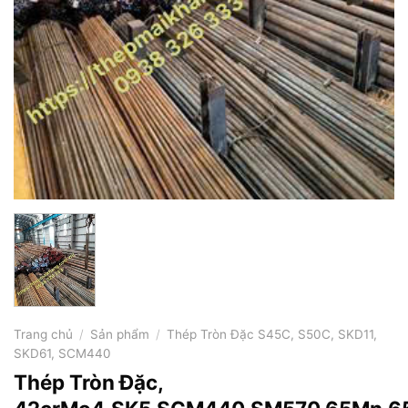
Trang chủ
/
Sản phẩm
/
Thép Tròn Đặc S45C, S50C, SKD11,
SKD61, SCM440
Thép Tròn Đặc,