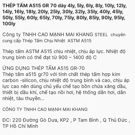
THÉP TẤM A515 GR 70 dày 4ly, 5ly, 6ly, 8ly, 10ly, 12ly,
14ly, 16ly, 18ly, 20ly, 25ly, 30ly, 32ly, 35ly, 40ly, 45ly,
50ly, 55ly, 60ly, 65ly, 70ly, 75ly, 80ly, 85ly, 90ly, 95ly,
100ly
Công ty TNHH CAO MẠNH MAI KHANG
STEEL
chuyên
cung cấp Thép Tấm Chịu Nhiệt ASTM A515
Thép tấm ASTM A515 chịu nhiệt, chịu áp lực. Nhiệt độ
trung bình có thể đạt từ 900 – 1400 độ C
ỨNG DỤNG THÉP TẤM A515 GR-70
Thép tấm a515 gr70 với tính chất thép tấm hợp kim
carbon -silicon, chịu nhiệt độ trung bình và cao, chịu áp
lực cao nên dùng chủ yếu chế tạo bồn chứa xăng dầu,
thiết bị dầu khí, chế tạo nồi hơi, hệ thống dẫn hơi, dẫn
nhiệt, tàu thuyền…
CÔNG TY TNHH CAO MẠNH MAI KHANG
ĐC: 220 Đường Gò Dưa, KP2 , P Tam Bình , Q Thủ Đức ,
TP Hồ Chí Minh