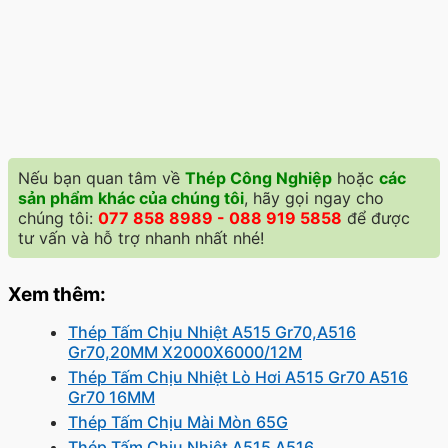
Nếu bạn quan tâm về
Thép Công Nghiệp
hoặc
các
sản phẩm khác của chúng tôi
, hãy gọi ngay cho
chúng tôi:
077 858 8989 - 088 919 5858
để được
tư vấn và hỗ trợ nhanh nhất nhé!
Xem thêm:
Thép Tấm Chịu Nhiệt A515 Gr70,A516
Gr70,20MM X2000X6000/12M
Thép Tấm Chịu Nhiệt Lò Hơi A515 Gr70 A516
Gr70 16MM
Thép Tấm Chịu Mài Mòn 65G
Thép Tấm Chịu Nhiệt A515 A516