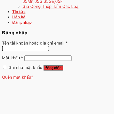
65Mn,65G,65GE,65F
Gia Công Thép Tấm Các Loại
Tin tức
Liên hệ
Đăng nhập
Đăng nhập
Tên tài khoản hoặc địa chỉ email
*
Mật khẩu
*
Ghi nhớ mật khẩu
Đăng nhập
Quên mật khẩu?