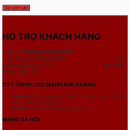
HỖ TRỢ KHÁCH HÀNG
Hotline:
Phòng Kinh Doanh
Mr Anh: 077 858 8989 Mr
Tuấn 0838 29 7777
Mr Khá:
0938 326 333
CTY TNHH CAO MẠNH MAI KHANG
Địa chỉ:
220 Đường số 7 KP2 , P Tam Bình , Q Thủ
Đức , TP Hồ Chí Minh
Email:
manhmaikhang@gmail.com
MẠNG XÃ HỘI