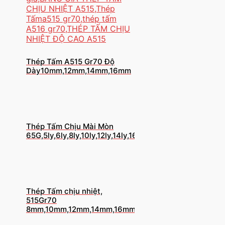
Thép Tấm A515 Gr70 Độ
Dày10mm,12mm,14mm,16mm
Thép Tấm Chịu Mài Mòn
65G,5ly,6ly,8ly,10ly,12ly,14ly,16ly,18ly,20ly
Thép Tấm chịu nhiệt,
515Gr70
8mm,10mm,12mm,14mm,16mm,18ly,20ly