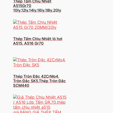
Thép Tấm Chịu Nhiệt
A515Gr70
10ly,12ly,14ly,16ly,18ly,20ly
Thép Tấm Chịu Nhiệt lò hơi
A515, A516 Gr70
Thép Tròn Đặc 42CrMo4,
Tròn Đặc SK5,Thép Tròn Đặc
SCM440