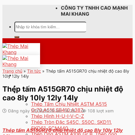
Skip
CÔNG TY TNHH CAO MẠNH
to
MAI KHANG
content
Tìm
kiếm:
Trang chủ
»
Tin tức
»
Thép tấm A515GR70 chịu nhiệt độ cao 8ly
10ly 12ly 14ly
Trang chủ
Thép tấm A515GR70 chịu nhiệt độ
Giới thiệu
cao 8ly 10ly 12ly 14ly
Sản phẩm
Thép Tấm Chịu Nhiệt ASTM A515
Gr70,A516,SB410,A387
Đăng ngày 13/06/2026 lúc: 14:38
108 lượt xem
Thép Hình H-U-I-V-C-Z
Thép Tròn Đặc S45C, S50C, SKD11,
SKD61, SCM440
Thép tấm A515GR70 chịu nhiệt độ cao 8ly 10ly 12ly
Thép Ống ASTM A106 Gr B, Thép ống