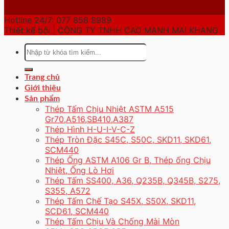
Hotline 24/7: 077 858 8989
Thiết kế bởi | CÔNG TY TNHH CAO MẠNH MAI KHANG
Tìm
kiếm:
Trang chủ
Giới thiệu
Sản phẩm
Thép Tấm Chịu Nhiệt ASTM A515
Gr70,A516,SB410,A387
Thép Hình H-U-I-V-C-Z
Thép Tròn Đặc S45C, S50C, SKD11, SKD61,
SCM440
Thép Ống ASTM A106 Gr B, Thép ống Chịu
Nhiệt, Ống Lò Hơi
Thép Tấm SS400, A36, Q235B, Q345B, S275,
S355, A572
Thép Tấm Chế Tạo S45X, S50X, SKD11,
SCD61, SCM440
Thép Tấm Chịu Và Chống Mài Mòn