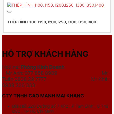
THÉP HÌNH I100, I150, I200,I250, I300,I350,I400
HỖ TRỢ KHÁCH HÀNG
Hotline:
Phòng Kinh Doanh
Mr Anh: 077 858 8989 Mr
Tuấn 0838 29 7777
Mr Khá:
0938 326 333
CTY TNHH CAO MẠNH MAI KHANG
Địa chỉ:
220 Đường số 7 KP2 , P Tam Bình , Q Thủ
Đức , TP Hồ Chí Minh