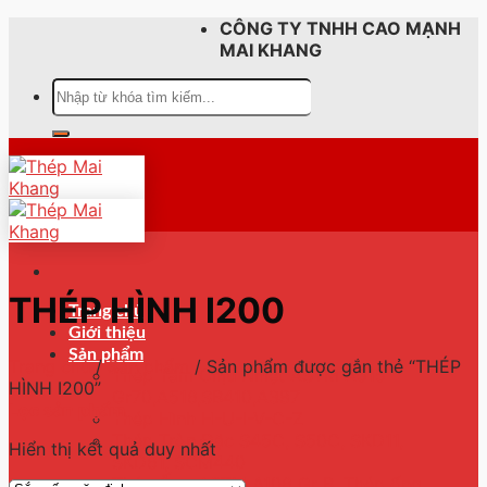
Skip
CÔNG TY TNHH CAO MẠNH
to
MAI KHANG
content
Tìm
kiếm:
THÉP HÌNH I200
Trang chủ
Giới thiệu
Sản phẩm
Trang chủ
/
Sản phẩm
/
Sản phẩm được gắn thẻ “THÉP
Thép Tấm Chịu Nhiệt ASTM A515
HÌNH I200”
Gr70,A516,SB410,A387
Lọc sản phẩm
Thép Hình H-U-I-V-C-Z
Thép Tròn Đặc S45C, S50C, SKD11,
Hiển thị kết quả duy nhất
SKD61, SCM440
Thép Ống ASTM A106 Gr B, Thép ống