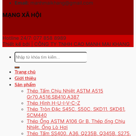
Email:
manhmaikhang@gmail.com
MẠNG XÃ HỘI
Hotline 24/7: 077 858 8989
Thiết kế bởi | CÔNG TY TNHH CAO MẠNH MAI KHANG
Tìm
kiếm:
Trang chủ
Giới thiệu
Sản phẩm
Thép Tấm Chịu Nhiệt ASTM A515
Gr70,A516,SB410,A387
Thép Hình H-U-I-V-C-Z
Thép Tròn Đặc S45C, S50C, SKD11, SKD61,
SCM440
Thép Ống ASTM A106 Gr B, Thép ống Chịu
Nhiệt, Ống Lò Hơi
Thép Tấm SS400, A36, Q235B, Q345B, S275,