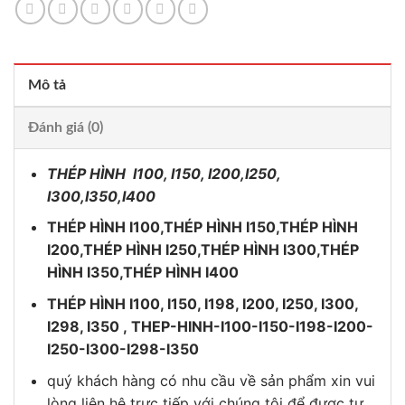
Mô tả
Đánh giá (0)
THÉP HÌNH I100, I150, I200,I250,
I300,I350,I400
THÉP HÌNH I100,THÉP HÌNH I150,THÉP HÌNH
I200,THÉP HÌNH I250,THÉP HÌNH I300,THÉP
HÌNH I350,THÉP HÌNH I400
THÉP HÌNH I100, I150, I198, I200, I250, I300,
I298, I350 , THEP-HINH-I100-I150-I198-I200-
I250-I300-I298-I350
quý khách hàng có nhu cầu về sản phẩm xin vui
lòng liên hệ trực tiếp với chúng tôi để được tư