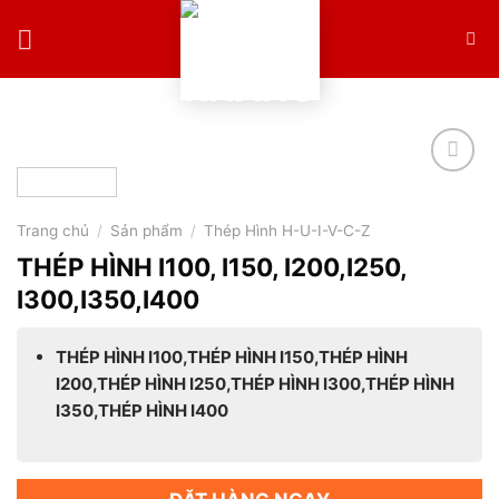
Skip
to
content
Trang chủ
/
Sản phẩm
/
Thép Hình H-U-I-V-C-Z
THÉP HÌNH I100, I150, I200,I250,
I300,I350,I400
THÉP HÌNH I100,THÉP HÌNH I150,THÉP HÌNH
I200,THÉP HÌNH I250,THÉP HÌNH I300,THÉP HÌNH
I350,THÉP HÌNH I400