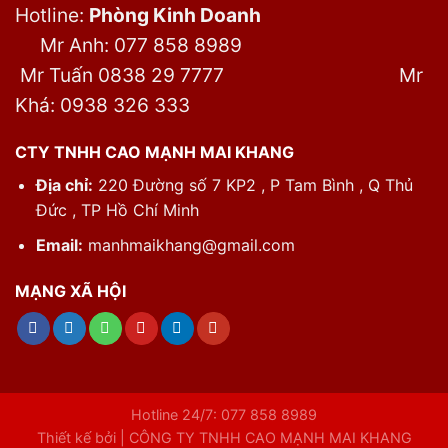
Hotline:
Phòng Kinh Doanh
Mr Anh: 077 858 8989
Mr Tuấn 0838 29 7777
Mr
Khá: 0938 326 333
CTY TNHH CAO MẠNH MAI KHANG
Địa chỉ:
220 Đường số 7 KP2 , P Tam Bình , Q Thủ
Đức , TP Hồ Chí Minh
Email:
manhmaikhang@gmail.com
MẠNG XÃ HỘI
Hotline 24/7: 077 858 8989
Thiết kế bởi | CÔNG TY TNHH CAO MẠNH MAI KHANG