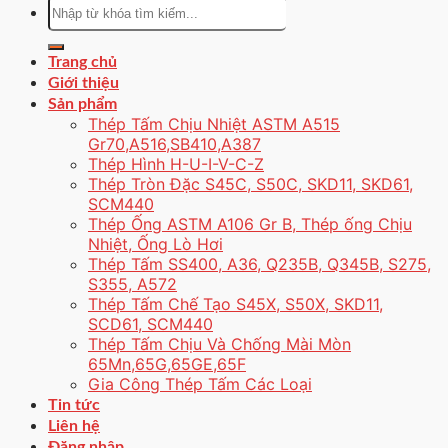
Tìm
kiếm:
Trang chủ
Giới thiệu
Sản phẩm
Thép Tấm Chịu Nhiệt ASTM A515
Gr70,A516,SB410,A387
Thép Hình H-U-I-V-C-Z
Thép Tròn Đặc S45C, S50C, SKD11, SKD61,
SCM440
Thép Ống ASTM A106 Gr B, Thép ống Chịu
Nhiệt, Ống Lò Hơi
Thép Tấm SS400, A36, Q235B, Q345B, S275,
S355, A572
Thép Tấm Chế Tạo S45X, S50X, SKD11,
SCD61, SCM440
Thép Tấm Chịu Và Chống Mài Mòn
65Mn,65G,65GE,65F
Gia Công Thép Tấm Các Loại
Tin tức
Liên hệ
Đăng nhập