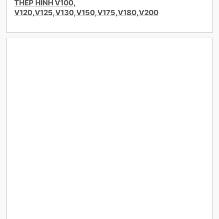
THÉP HÌNH V100,
V120,V125,V130,V150,V175,V180,V200