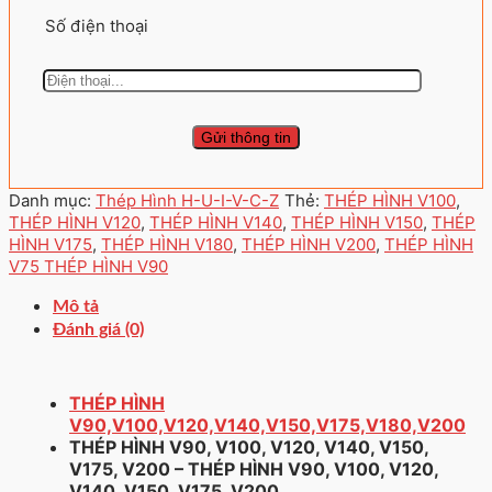
Số điện thoại
Danh mục:
Thép Hình H-U-I-V-C-Z
Thẻ:
THÉP HÌNH V100
,
THÉP HÌNH V120
,
THÉP HÌNH V140
,
THÉP HÌNH V150
,
THÉP
HÌNH V175
,
THÉP HÌNH V180
,
THÉP HÌNH V200
,
THÉP HÌNH
V75 THÉP HÌNH V90
Mô tả
Đánh giá (0)
THÉP HÌNH
V90,V100,V120,V140,V150,V175,V180,V200
THÉP HÌNH V90, V100, V120, V140, V150,
V175, V200 – THÉP HÌNH V90, V100, V120,
V140, V150, V175, V200