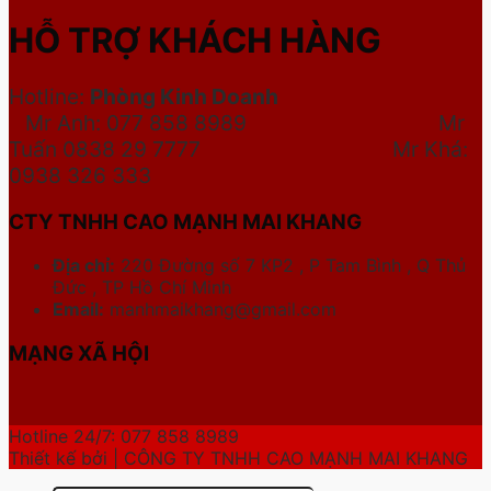
HỖ TRỢ KHÁCH HÀNG
Hotline:
Phòng Kinh Doanh
Mr Anh: 077 858 8989 Mr
Tuấn 0838 29 7777
Mr Khá:
0938 326 333
CTY TNHH CAO MẠNH MAI KHANG
Địa chỉ:
220 Đường số 7 KP2 , P Tam Bình , Q Thủ
Đức , TP Hồ Chí Minh
Email:
manhmaikhang@gmail.com
MẠNG XÃ HỘI
Hotline 24/7: 077 858 8989
Thiết kế bởi | CÔNG TY TNHH CAO MẠNH MAI KHANG