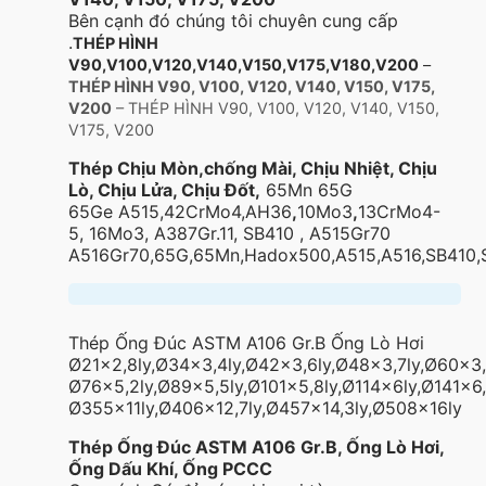
Bên cạnh đó chúng tôi chuyên cung cấp
.
THÉP HÌNH
V90,V100,V120,V140,V150,V175,V180,V200
–
THÉP HÌNH V90, V100, V120, V140, V150, V175,
V200
– THÉP HÌNH V90, V100, V120, V140, V150,
V175, V200
Thép Chịu Mòn,chống Mài, Chịu Nhiệt, Chịu
Lò, Chịu Lửa, Chịu Đốt,
65Mn 65G
65Ge A515,42CrMo4,AH36
,
10Mo3
,
13CrMo4-
5, 16Mo3, A387Gr.11, SB410 , A515Gr70
A516Gr70,65G,65Mn,Hadox500,A515,A516,SB410
Thép Ống Đúc ASTM A106 Gr.B Ống Lò Hơi
Ø21×2,8ly,Ø34×3,4ly,Ø42×3,6ly,Ø48×3,7ly,Ø60×3,
Ø76×5,2ly,Ø89×5,5ly,Ø101×5,8ly,Ø114x6ly,Ø141×6,
Ø355x11ly,Ø406×12,7ly,Ø457×14,3ly,Ø508x16ly
Thép Ống Đúc ASTM A106 Gr.B, Ống Lò Hơi,
Ống Dấu Khí, Ống PCCC