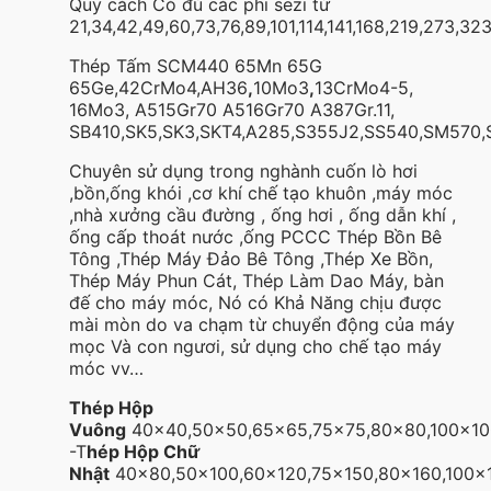
Quy cách Có đủ các phi sezi từ
21,34,42,49,60,73,76,89,101,114,141,168,219,273,3
Thép Tấm SCM440 65Mn 65G
65Ge,42CrMo4,AH36
,
10Mo3
,
13CrMo4-5,
16Mo3, A515Gr70 A516Gr70 A387Gr.11,
SB410,SK5,SK3,SKT4,A285,S355J2,SS540,SM570,
Chuyên sử dụng trong nghành cuốn lò hơi
,bồn,ống khói ,cơ khí chế tạo khuôn ,máy móc
,nhà xưởng cầu đường , ống hơi , ống dẫn khí ,
ống cấp thoát nước ,ống PCCC Thép Bồn Bê
Tông ,Thép Máy Đảo Bê Tông ,Thép Xe Bồn,
Thép Máy Phun Cát, Thép Làm Dao Máy, bàn
đế cho máy móc, Nó có Khả Năng chịu được
mài mòn do va chạm từ chuyển động của máy
mọc Và con ngươi, sử dụng cho chế tạo máy
móc vv…
Thép Hộp
Vuông
40×40,50×50,65×65,75×75,80×80,100×100
-T
hép Hộp Chữ
Nhật
40×80,50×100,60×120,75×150,80×160,100×