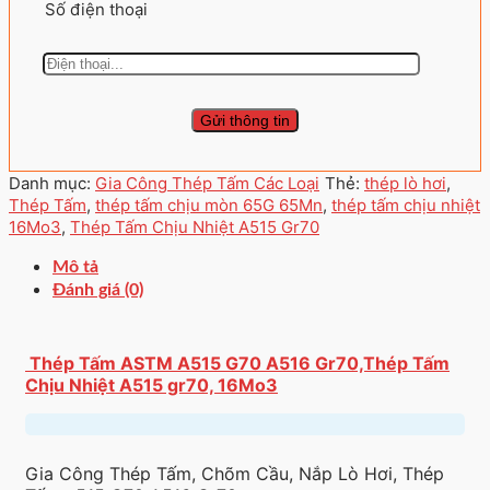
Số điện thoại
Danh mục:
Gia Công Thép Tấm Các Loại
Thẻ:
thép lò hơi
,
Thép Tấm
,
thép tấm chịu mòn 65G 65Mn
,
thép tấm chịu nhiệt
16Mo3
,
Thép Tấm Chịu Nhiệt A515 Gr70
Mô tả
Đánh giá (0)
Thép Tấm ASTM A515 G70 A516 Gr70,Thép Tấm
Chịu Nhiệt A515 gr70, 16Mo3
Gia Công Thép Tấm, Chõm Cầu, Nắp Lò Hơi, Thép