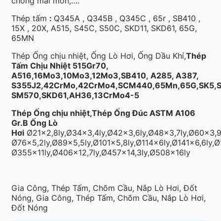
chống mài mòn,….
Thép tấm
:
Q345A , Q345B , Q345C , 65r , SB410 ,
15X , 20X, A515, S45C, S50C, SKD11, SKD61, 65G,
65MN
Thép Ống chịu nhiệt, Ống Lò Hơi, Ống Dầu Khí,
Thép
Tấm Chịu Nhiệt 515Gr70,
A516,16Mo3,10Mo3,12Mo3,SB410, A285, A387,
S355J2,42CrMo,42CrMo4,SCM440,65Mn,65G,SK5,
SM570,SKD61,AH36,
13CrMo4-5
Thép Ống chịu nhiệt,Thép Ống Đúc ASTM A106
Gr.B Ống Lò
Hơi
Ø21×2,8ly,Ø34×3,4ly,Ø42×3,6ly,Ø48×3,7ly,Ø60×3,9
Ø76×5,2ly,Ø89×5,5ly,Ø101×5,8ly,Ø114x6ly,Ø141×6,6ly,Ø
Ø355x11ly,Ø406×12,7ly,Ø457×14,3ly,Ø508x16ly
Gia Công, Thép Tấm, Chõm Cầu, Nắp Lò Hơi, Đốt
Nóng, Gia Công, Thép Tấm, Chõm Cầu, Nắp Lò Hơi,
Đốt Nóng