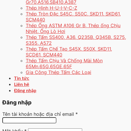
Gr70,A516,SB410,A387
Thép Hình H-U-I-V-C-Z
Thép Tròn Đặc S45C, S50C, SKD11, SKD61,
SCM440
Thép Ống ASTM A106 Gr B, Thép ống Chịu
Nhiệt, Ống Lò Hơi
Thép Tấm SS400, A36, Q235B, Q345B, S275,
S355, A572
Thép Tấm Chế Tạo S45X, S50X, SKD11,
SCD61, SCM440
Thép Tấm Chịu Và Chống Mài Mòn
65Mn,65G,65GE,65F
Gia Công Thép Tấm Các Loại
Tin tức
Liên hệ
Đăng nhập
Đăng nhập
Tên tài khoản hoặc địa chỉ email
*