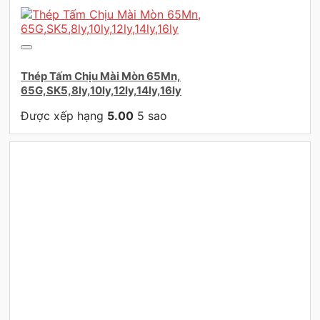
Thép Tấm Chịu Mài Mòn 65Mn,
65G,SK5,8ly,10ly,12ly,14ly,16ly
Được xếp hạng
5.00
5 sao