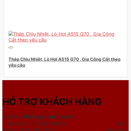
Thép Chịu Nhiệt, Lò Hơi A515 G70 , Gia Công Cắt theo
yêu cầu
HỖ TRỢ KHÁCH HÀNG
Hotline:
Phòng Kinh Doanh
Mr Anh: 077 858 8989 Mr
Tuấn 0838 29 7777
Mr Khá: