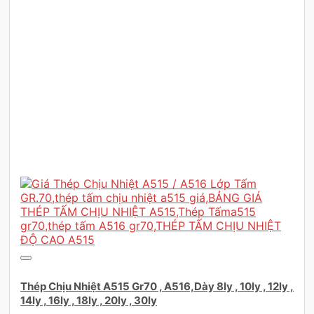
Thép Chịu Nhiệt A515 Gr70 , A516,Dày 8ly , 10ly , 12ly ,
14ly , 16ly , 18ly , 20ly , 30ly