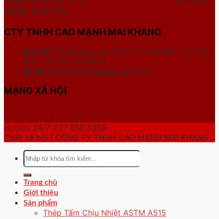
0938 326 333
CTY TNHH CAO MẠNH MAI KHANG
Địa chỉ:
220 Đường số 7 KP2 , P Tam Bình , Q Thủ
Đức , TP Hồ Chí Minh
Email:
manhmaikhang@gmail.com
MẠNG XÃ HỘI
Hotline 24/7: 077 858 8989
Thiết kế bởi | CÔNG TY TNHH CAO MẠNH MAI KHANG
Tìm
kiếm:
Trang chủ
Giới thiệu
Sản phẩm
Thép Tấm Chịu Nhiệt ASTM A515