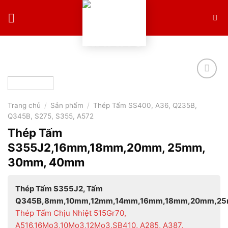
Skip
to
content
Trang chủ
/
Sản phẩm
/
Thép Tấm SS400, A36, Q235B,
Q345B, S275, S355, A572
Thép Tấm
S355J2,16mm,18mm,20mm, 25mm,
30mm, 40mm
Thép Tấm S355J2, Tấm
Q345B,8mm,10mm,12mm,14mm,16mm,18mm,20mm,2
Thép Tấm Chịu Nhiệt 515Gr70,
A516,16Mo3,10Mo3,12Mo3,
SB410,
A285, A387,