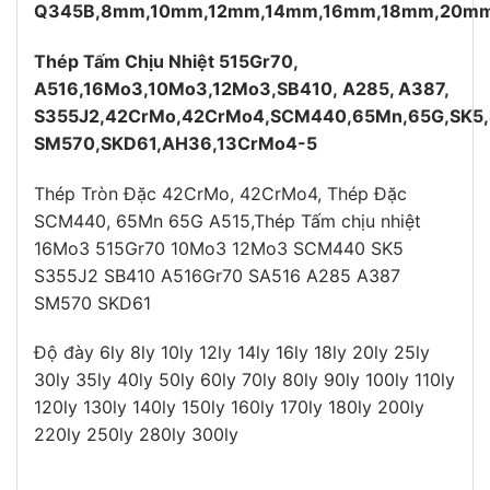
Q345B,8mm,10mm,12mm,14mm,16mm,18mm,20m
Thép Tấm Chịu Nhiệt 515Gr70,
A516,16Mo3,10Mo3,12Mo3,SB410, A285, A387,
S355J2,42CrMo,42CrMo4,SCM440,65Mn,65G,SK5
SM570,SKD61,AH36,13CrMo4-5
Thép Tròn Đặc 42CrMo, 42CrMo4, Thép Đặc
SCM440, 65Mn 65G A515,Thép Tấm chịu nhiệt
16Mo3 515Gr70 10Mo3 12Mo3 SCM440 SK5
S355J2 SB410 A516Gr70 SA516 A285 A387
SM570 SKD61
Độ đày 6ly 8ly 10ly 12ly 14ly 16ly 18ly 20ly 25ly
30ly 35ly 40ly 50ly 60ly 70ly 80ly 90ly 100ly 110ly
120ly 130ly 140ly 150ly 160ly 170ly 180ly 200ly
220ly 250ly 280ly 300ly