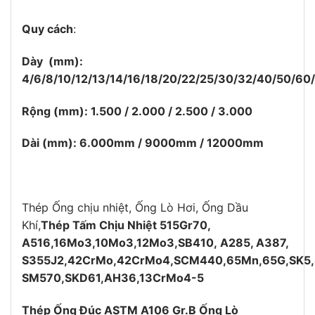
Quy cách
:
Dày (mm):
4/6/8/10/12/13/14/16/18/20/22/25/30/32/40/50/6
Rộng (mm): 1.500 / 2.000 / 2.500 / 3.000
Dài (mm): 6.000mm / 9000mm / 12000mm
Thép Ống chịu nhiệt, Ống Lò Hơi, Ống Dầu
Khí,
Thép Tấm Chịu Nhiệt 515Gr70,
A516,16Mo3,10Mo3,12Mo3,SB410, A285, A387,
S355J2,42CrMo,42CrMo4,SCM440,65Mn,65G,SK5
SM570,SKD61,AH36,
13CrMo4-5
Thép Ống Đúc ASTM A106 Gr.B Ống Lò