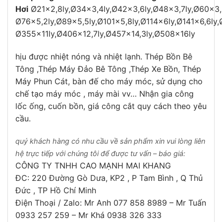
Hơi
Ø21×2,8ly,Ø34×3,4ly,Ø42×3,6ly,Ø48×3,7ly,Ø60×3,
Ø76×5,2ly,Ø89×5,5ly,Ø101×5,8ly,Ø114x6ly,Ø141×6,6ly,
Ø355x11ly,Ø406×12,7ly,Ø457×14,3ly,Ø508x16ly
hịu được nhiệt nóng và nhiệt lạnh. Thép Bồn Bê
Tông ,Thép Máy Đảo Bê Tông ,Thép Xe Bồn, Thép
Máy Phun Cát, bàn đế cho máy móc, sử dụng cho
chế tạo máy móc , máy mài vv… Nhận gia công
lốc ống, cuốn bồn, giá công cắt quy cách theo yêu
cầu.
quý khách hàng có nhu cầu về sản phẩm xin vui lòng liên
hệ trực tiếp với chúng tôi để được tư vấn – báo giá:
CÔNG TY TNHH CAO MẠNH MAI KHANG
ĐC: 220 Đường Gò Dưa, KP2 , P Tam Bình , Q Thủ
Đức , TP Hồ Chí Minh
Điện Thoại / Zalo: Mr Anh 077 858 8989 – Mr Tuấn
0933 257 259 – Mr Khá 0938 326 333