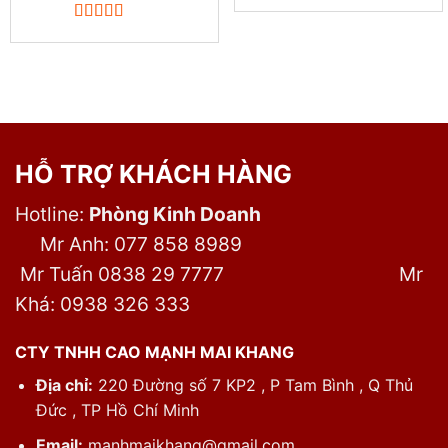
Được xếp
hạng
5.00
5
sao
HỖ TRỢ KHÁCH HÀNG
Hotline:
Phòng Kinh Doanh
Mr Anh: 077 858 8989
Mr Tuấn 0838 29 7777
Mr
Khá: 0938 326 333
CTY TNHH CAO MẠNH MAI KHANG
Địa chỉ:
220 Đường số 7 KP2 , P Tam Bình , Q Thủ
Đức , TP Hồ Chí Minh
Email:
manhmaikhang@gmail.com