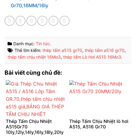
Gr70,16MM/16ly
Danh mục:
Tin tức
.
Thẻ tìm kiếm:
thép tấm a515 gr70
,
thép tấm a516 gr70
,
thép tấm chịu nhiệt 16Mo3
,
thép tấm Lò Hơi A515 16Mo3
.
Bài viết cùng chủ đề:
Thép Tấm Chịu Nhiệt
Thép Tấm Chịu Nhiệt lò hơi
A515Gr70
A515, A516 Gr70
10ly,12ly,14ly,16ly,18ly,20ly