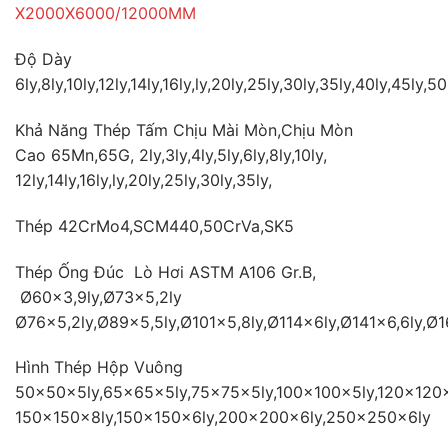
X2000X6000/12000MM
Độ Dày
6ly,8ly,10ly,12ly,14ly,16ly,ly,20ly,25ly,30ly,35ly,40ly,45ly,5
Khả Năng Thép Tấm Chịu Mài Mòn,Chịu Mòn
Cao 65Mn,65G, 2ly,3ly,4ly,5ly,6ly,8ly,10ly,
12ly,14ly,16ly,ly,20ly,25ly,30ly,35ly,
Thép 42CrMo4,SCM440,50CrVa,SK5
Thép Ống Đúc Lò Hơi ASTM A106 Gr.B,
Ø60×3,9ly,Ø73×5,2ly
Ø76×5,2ly,Ø89×5,5ly,Ø101×5,8ly,Ø114x6ly,Ø141×6,6ly,Ø
Hình Thép Hộp Vuông
50×50x5ly,65×65x5ly,75×75x5ly,100×100x5ly,120×120x
150×150x8ly,150×150x6ly,200×200x6ly,250×250x6ly