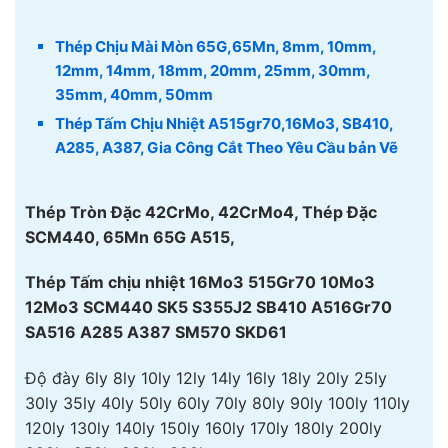
Thép Chịu Mài Mòn 65G,65Mn, 8mm, 10mm,
12mm, 14mm, 18mm, 20mm, 25mm, 30mm,
35mm, 40mm, 50mm
Thép Tấm Chịu Nhiệt A515gr70,16Mo3, SB410,
A285, A387, Gia Công Cắt Theo Yêu Cầu bản Vẽ
Thép Tròn Đặc 42CrMo, 42CrMo4, Thép Đặc
SCM440, 65Mn 65G A515,
Thép Tấm chịu nhiệt 16Mo3 515Gr70 10Mo3
12Mo3 SCM440 SK5 S355J2 SB410 A516Gr70
SA516 A285 A387 SM570 SKD61
Độ đày 6ly 8ly 10ly 12ly 14ly 16ly 18ly 20ly 25ly
30ly 35ly 40ly 50ly 60ly 70ly 80ly 90ly 100ly 110ly
120ly 130ly 140ly 150ly 160ly 170ly 180ly 200ly