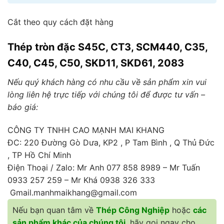
Cắt theo quy cách đặt hàng
Thép tròn đặc S45C, CT3, SCM440, C35,
C40, C45, C50, SKD11, SKD61, 2083
Nếu quý khách hàng có nhu cầu về sản phẩm xin vui
lòng liên hệ trực tiếp với chúng tôi để được tư vấn –
báo giá:
CÔNG TY TNHH CAO MẠNH MAI KHANG
ĐC: 220 Đường Gò Dưa, KP2 , P Tam Bình , Q Thủ Đức
, TP Hồ Chí Minh
Điện Thoại / Zalo: Mr Anh 077 858 8989 – Mr Tuấn
0933 257 259 – Mr Khá 0938 326 333
Gmail.manhmaikhang@gmail.com
Nếu bạn quan tâm về
Thép Công Nghiệp
hoặc
các
sản phẩm khác của chúng tôi
, hãy gọi ngay cho