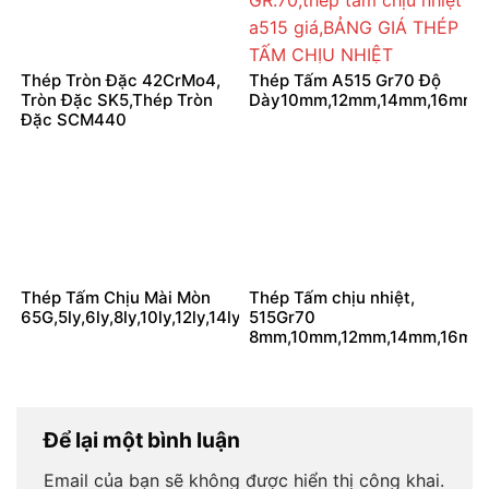
Thép Tròn Đặc 42CrMo4,
Thép Tấm A515 Gr70 Độ
Tròn Đặc SK5,Thép Tròn
Dày10mm,12mm,14mm,16mm
Đặc SCM440
Thép Tấm Chịu Mài Mòn
Thép Tấm chịu nhiệt,
65G,5ly,6ly,8ly,10ly,12ly,14ly,16ly,18ly,20ly
515Gr70
8mm,10mm,12mm,14mm,16mm,1
Để lại một bình luận
Email của bạn sẽ không được hiển thị công khai.