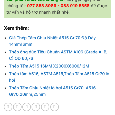
chúng tôi:
077 858 8989 - 088 919 5858
để được
tư vấn và hỗ trợ nhanh nhất nhé!
Xem thêm:
Giá Thép Tấm Chịu Nhiệt A515 Gr 70 Độ Dày
14mm16mm
Thép ống đúc Tiêu Chuẩn ASTM A106 (Grade A, B,
C) OD 60,76
Thép Tấm A515 16MM X2000X6000/12M
Thép tấm A516, ASTM A516,Thép Tấm A515 Gr70 lò
hơi
Thép Tấm Chịu Nhiệt lò hơi A515 Gr70, A516
Gr70,20mm,25mm