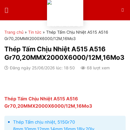
Skip
to
content
Trang chủ
»
Tin tức
»
Thép Tấm Chịu Nhiệt A515 A516
Gr70,20MMX2000X6000/12M ,16Mo3
Thép Tấm Chịu Nhiệt A515 A516
Gr70,20MMX2000X6000/12M ,16Mo3
Đăng ngày 25/06/2026 lúc: 18:50
68 lượt xem
Thép Tấm Chịu Nhiệt A515 A516
Gr70,20MMX2000X6000/12M,16Mo3
Thép Tấm chịu nhiệt, 515Gr70
8mm,10mm,12mm,14mm,16mm,18ly,20ly