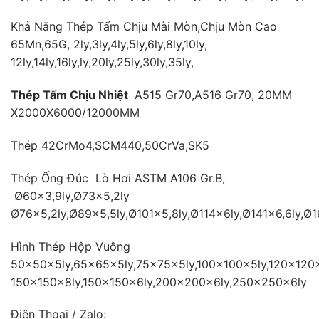
Khả Năng Thép Tấm Chịu Mài Mòn,Chịu Mòn Cao
65Mn,65G, 2ly,3ly,4ly,5ly,6ly,8ly,10ly,
12ly,14ly,16ly,ly,20ly,25ly,30ly,35ly,
Thép Tấm Chịu Nhiệt
A515 Gr70,A516 Gr70, 20MM
X2000X6000/12000MM
Thép 42CrMo4,SCM440,50CrVa,SK5
Thép Ống Đúc Lò Hơi ASTM A106 Gr.B,
Ø60×3,9ly,Ø73×5,2ly
Ø76×5,2ly,Ø89×5,5ly,Ø101×5,8ly,Ø114x6ly,Ø141×6,6ly,Ø
Hình Thép Hộp Vuông
50×50x5ly,65×65x5ly,75×75x5ly,100×100x5ly,120×120x
150×150x8ly,150×150x6ly,200×200x6ly,250×250x6ly
Điện Thoại / Zalo: