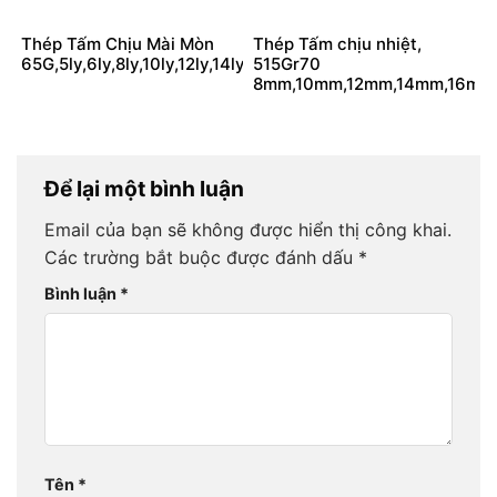
Thép Tấm Chịu Mài Mòn
Thép Tấm chịu nhiệt,
65G,5ly,6ly,8ly,10ly,12ly,14ly,16ly,18ly,20ly
515Gr70
8mm,10mm,12mm,14mm,16mm,1
Để lại một bình luận
Email của bạn sẽ không được hiển thị công khai.
Các trường bắt buộc được đánh dấu
*
Bình luận
*
Tên
*