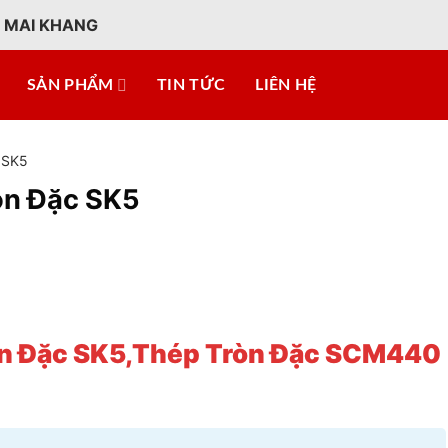
 MAI KHANG
SẢN PHẨM
TIN TỨC
LIÊN HỆ
 SK5
òn Đặc SK5
n Đặc
SK5,
Thép Tròn Đặc SCM440