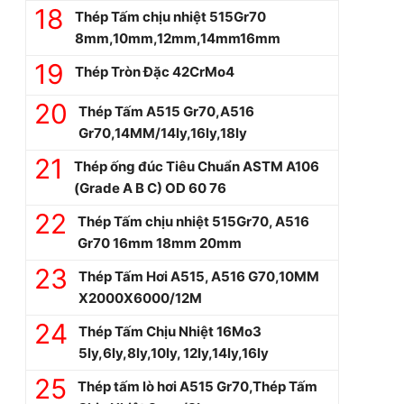
Thép Tấm chịu nhiệt 515Gr70
8mm,10mm,12mm,14mm16mm
Thép Tròn Đặc 42CrMo4
Thép Tấm A515 Gr70,A516
Gr70,14MM/14ly,16ly,18ly
Thép ống đúc Tiêu Chuẩn ASTM A106
(Grade A B C) OD 60 76
Thép Tấm chịu nhiệt 515Gr70, A516
Gr70 16mm 18mm 20mm
Thép Tấm Hơi A515, A516 G70,10MM
X2000X6000/12M
Thép Tấm Chịu Nhiệt 16Mo3
5ly,6ly,8ly,10ly, 12ly,14ly,16ly
Thép tấm lò hơi A515 Gr70,Thép Tấm