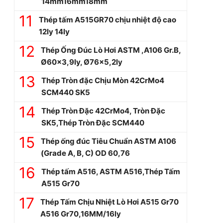
14mm16mm18mm
Thép tấm A515GR70 chịu nhiệt độ cao
12ly 14ly
Thép Ống Đúc Lò Hơi ASTM ,A106 Gr.B,
Ø60×3,9ly, Ø76×5,2ly
Thép Tròn đặc Chịu Mòn 42CrMo4
SCM440 SK5
Thép Tròn Đặc 42CrMo4, Tròn Đặc
SK5,Thép Tròn Đặc SCM440
Thép ống đúc Tiêu Chuẩn ASTM A106
(Grade A, B, C) OD 60,76
Thép tấm A516, ASTM A516,Thép Tấm
A515 Gr70
Thép Tấm Chịu Nhiệt Lò Hơi A515 Gr70
A516 Gr70,16MM/16ly