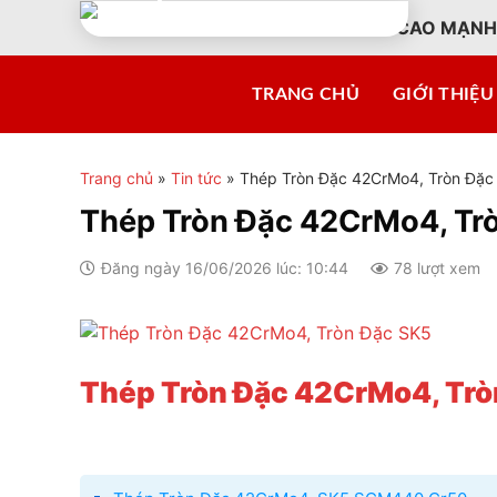
Skip
CÔNG TY TNHH CAO MẠNH
to
content
TRANG CHỦ
GIỚI THIỆU
Trang chủ
»
Tin tức
»
Thép Tròn Đặc 42CrMo4, Tròn Đặc
Thép Tròn Đặc 42CrMo4, Tr
Đăng ngày 16/06/2026 lúc: 10:44
78 lượt xem
Thép Tròn Đặc 42CrMo4,
Trò